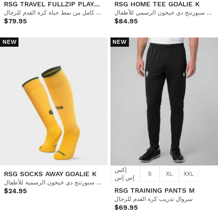
RSG TRAVEL FULLZIP PLAYER M
RSG HOME TEE GOALIE K
قميص حارس مرمى ريال سبورتنج دي خيخون الرسمي للأطفال
سترة بقلنسوة بقبعة كاملة بسحاب كامل من نمط حياة كرة القدم للرجال
$79.95
$84.95
NEW
NEW
إكس
RSG SOCKS AWAY GOALIE K
S
XL
XXL
إس إس
جوارب كرة القدم الرسمية لريال سبورتنج دي خيخون الرسمية للأطفال
RSG TRAINING PANTS M
$24.95
سروال تدريب كرة القدم للرجال
$69.95