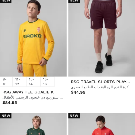
NEW
NEW
9-
11-
13-
15-
RSG TRAVEL SHORTS PLAYER M
10
12
14
16
شورتات كرة القدم الرجالية ذات الطابع العصري
RSG AWAY TEE GOALIE K
$44.95
قميص حارس مرمى ريال سبورتنج دي خيخون الرسمي للأطفال
$84.95
NEW
NEW