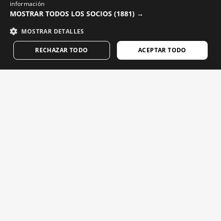
información
GREEK
MOSTRAR TODOS LOS SOCIOS
(1881) →
DANISH
MOSTRAR DETALLES
GERMAN
RSG SOCKS AWAY PLAYER U
RSG AWAY SHORTS GOALIE M
RECHAZAR TODO
ACEPTAR TODO
الشورت الرسمي لريال سبورتنج دي خيخون للرجال
جوارب كرة القدم الرسمية للبالغين لريال سبورتنج دي خيخون
FINNISH
$24.95
$49.95
FRENCH
NEW
NEW
DUTCH
POLISH
KOREAN
NORWEGIAN
CZECH
ITALIAN
PORTUGUESE
SWEDISH
RSG TRAVEL PANTS M
RSG HOME SHORTS PLAYER K