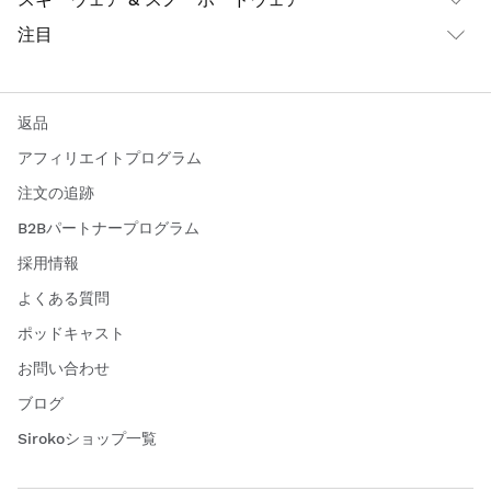
長時間のライドや身の回りのものを持ち運びたいサイクリストの
注目
ために、サイクリングバッグやバックパック、ボトルケージ、ハ
イドレーションシステムなど、それぞれのニーズに合ったものを
取り揃えています。
返品
サイクリング・アクセサリーを選ぶときは、自転車との互換性、
サイクリングの種類、普段乗る天候や地形などを考慮することが
アフィリエイトプログラム
大切です。
注文の追跡
安全で楽しい経験を保証するために、耐久性と性能を提供する高
B2Bパートナープログラム
品質の製品を常に探してください。
採用情報
当カテゴリーでは、有名ブランドの製品と専門家のアドバイスを
提供し、あなたのニーズと予算に合った最高のサイクリングアク
よくある質問
セサリー選びをお手伝いします。
ポッドキャスト
あなたのサイクリング体験を次のレベルに引き上げるために必要
お問い合わせ
なすべてを発見してください。
ブログ
Sirokoショップ一覧