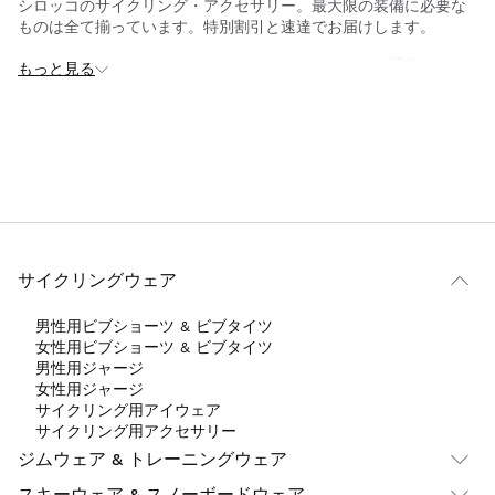
シロッコのサイクリング・アクセサリー。最大限の装備に必要な
ものは全て揃っています。特別割引と速達でお届けします。
サイクリングアクセサリーカテゴリーでは、都市での通勤、スポ
もっと見る
ーツトレーニング、アウトドアアドベンチャーなど、サイクリン
グ体験を向上させるために設計された幅広い製品を見つけること
ができます。
カテゴリでは、都市での通勤やスポーツトレーニング、ア
ウトドアアドベンチャーなど、サイクリング体験をより充
実したものにするためにデザインされた幅広い製品をご紹
介しています。
必須アクセサリーには、安全ヘルメット、夜間視認用のLEDライ
サイクリングウェア
ト、手を保護するパッド付きグローブ、風や紫外線を防ぐゴーグ
ルなどがあります。
男性用ビブショーツ & ビブタイツ
パフォーマンスやアクティビティのトラッキングに興味のある方
女性用ビブショーツ & ビブタイツ
には、さまざまな自転車モデルに対応した走行距離計、GPS、心
男性用ジャージ
拍数モニターをご用意しています。
女性用ジャージ
サイクリング用アイウェア
長時間のライドや身の回りのものを持ち運びたいサイクリストの
サイクリング用アクセサリー
ために、サイクリングバッグやバックパック、ボトルケージ、ハ
ジムウェア & トレーニングウェア
イドレーションシステムなど、それぞれのニーズに合ったものを
取り揃えています。
スキーウェア & スノーボードウェア