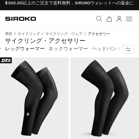
$300.00以上のご注文で送料無料 . SIROKOウォレットへの返金
Siroko.com
ホームページへ移動
ログイン
メニ
男性
サイクリング
サイクリング・ウェア
アクセサリー
完全装備
サイクリング・アクセサリー
ー
レッグウォーマー
ネックウォーマー
ヘッドバンド
ヘル