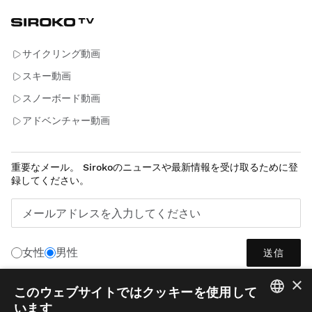
サイクリング動画
スキー動画
スノーボード動画
アドベンチャー動画
重要なメール。 Sirokoのニュースや最新情報を受け取るために登
録してください。
メールアドレスを入力してください
女性
男性
送信
×
このウェブサイトではクッキーを使用して
います
日本語