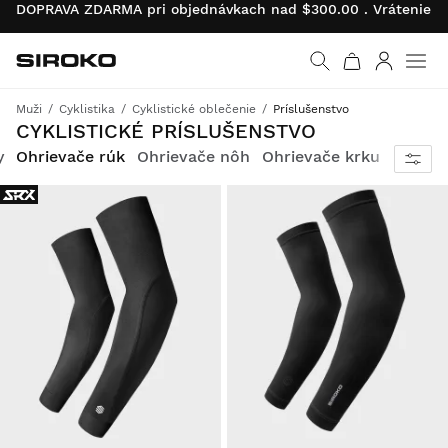
DOPRAVA ZDARMA pri objednávkach nad $300.00 . Vrátenie pr
Siroko.com
Prejsť na domovskú s
Prihlásiť 
Muži
Cyklistika
Cyklistické oblečenie
Príslušenstvo
Získajte kompletné vybavenie
CYKLISTICKÉ PRÍSLUŠENSTVO
y
Ohrievače rúk
Ohrievače nôh
Ohrievače krku
Čelenk