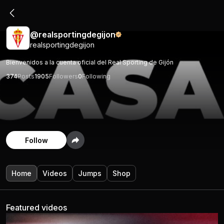
@realsportingdegijon
realsportingdegijon
Bienvenidos a la cuenta oficial del Real Sporting de Gijón
374
Posts
1905
Followers
0
Following
Follow
Home
Videos
Jumps
Shop
Featured videos