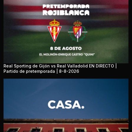
Real Sporting de Gijón vs Real Valladolid EN DIRECTO |
Partido de pretemporada | 8-8-2026