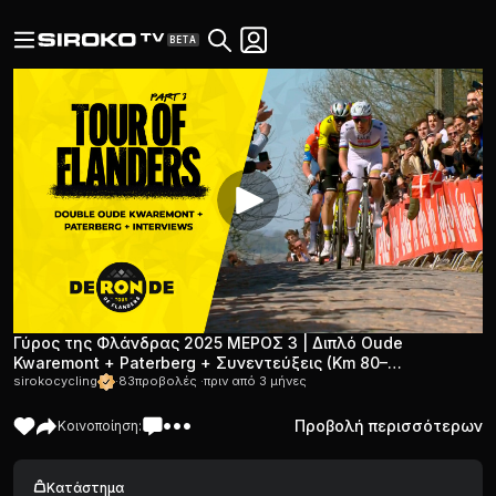
BETA
Γύρος της Φλάνδρας 2025 ΜΕΡΟΣ 3 | Διπλό Oude
Kwaremont + Paterberg + Συνεντεύξεις (Km 80–
Τερματισμός) Ήχος περιβάλλοντος
sirokocycling
·
83
προβολές ·
πριν από 3 μήνες
Προβολή περισσότερων
Κοινοποίηση:
Κατάστημα