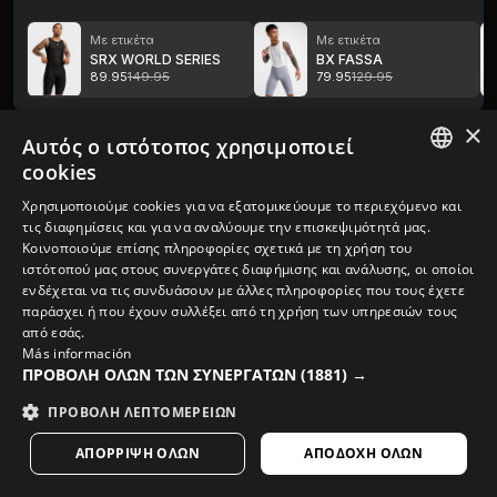
Με ετικέτα
Με ετικέτα
SRX WORLD SERIES
BX FASSA
89.95
149.95
79.95
129.95
×
Gravel
Αγώνες Δρόμου
Ντοκιμαντέρ για την ποδηλασία
Ορεινή
Αυτός ο ιστότοπος χρησιμοποιεί
cookies
SPANISH
Χρησιμοποιούμε cookies για να εξατομικεύουμε το περιεχόμενο και
τις διαφημίσεις και για να αναλύουμε την επισκεψιμότητά μας.
ENGLISH
Κοινοποιούμε επίσης πληροφορίες σχετικά με τη χρήση του
ιστότοπού μας στους συνεργάτες διαφήμισης και ανάλυσης, οι οποίοι
GREEK
ενδέχεται να τις συνδυάσουν με άλλες πληροφορίες που τους έχετε
DANISH
παράσχει ή που έχουν συλλέξει από τη χρήση των υπηρεσιών τους
από εσάς.
GERMAN
Más información
ΠΡΟΒΟΛΉ ΌΛΩΝ ΤΩΝ ΣΥΝΕΡΓΑΤΏΝ
(1881) →
FINNISH
ΠΡΟΒΟΛΉ ΛΕΠΤΟΜΕΡΕΙΏΝ
FRENCH
ΑΠΌΡΡΙΨΗ ΌΛΩΝ
ΑΠΟΔΟΧΉ ΌΛΩΝ
DUTCH