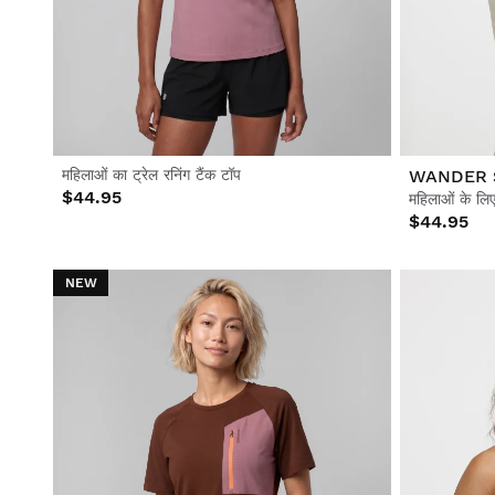
जीवनशैली
जीवनशैली
फुटबॉल
फुटबॉल
सहयोग
सहयोग
महिलाओं का ट्रेल रनिंग टैंक टॉप
WANDER 
$44.95
महिलाओं के लिए
$44.95
NEW
सभी देखें पुरुष
सभी देखें महिलाएँ
सभी देखें बच्चे