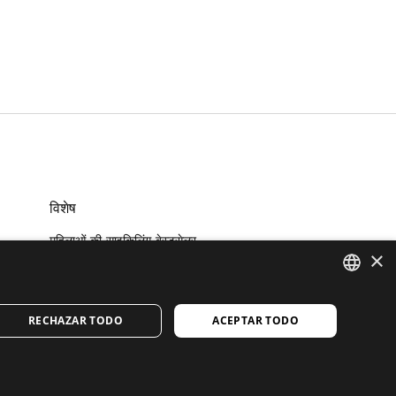
विशेष
महिलाओं की साइकिलिंग बेस्टसेलर
×
पुरुषों की साइक्लिंग की सबसे ज्यादा बिकने
वाली वस्तुएँ
पुरुषों के लाइफस्टाइल परिधान में नए आगमन
नवीनतम लाइफस्टाइल पुरुष
SPANISH
RECHAZAR TODO
ACEPTAR TODO
साइकिल चलाने के लिए आवश्यक सामान
ENGLISH
GREEK