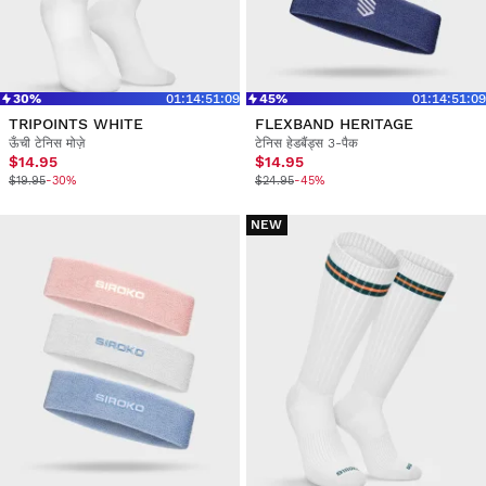
30%
01
:
14
:
51
:
09
45%
01
:
14
:
51
:
09
TRIPOINTS WHITE
FLEXBAND HERITAGE
ऊँची टेनिस मोज़े
टेनिस हेडबैंड्स 3-पैक
$14.95
$14.95
$19.95
-30%
$24.95
-45%
NEW