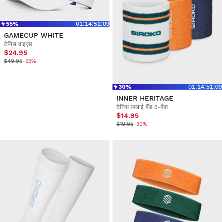
55%
01
:
14
:
51
:
09
GAMECUP WHITE
टेनिस वाइज़र
$24.95
$49.95
-55%
30%
01
:
14
:
51
:
09
INNER HERITAGE
टेनिस कलाई बैंड 3-पैक
$14.95
$19.95
-30%