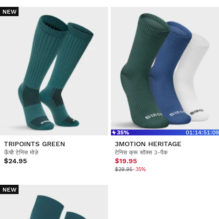
NEW
35%
01
:
14
:
51
:
09
TRIPOINTS GREEN
3MOTION HERITAGE
ऊँची टेनिस मोज़े
टेनिस क्रू सॉक्स 3-पैक
$24.95
$19.95
$29.95
-35%
NEW