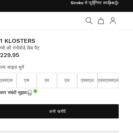
Siroko से जुड़ें
गिफ्ट कार्ड
HI
लॉग इन करें
1 KLOSTERS
रुषों की स्नोबोर्ड बिब पैंट
229.95
ना साइज़ चुनें
एक्सएस
एस
एम
एल
एक्सएल
एक्सएक्सएल
ार संबंधी सुझाव
अभी खरीदें