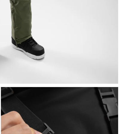
अं
अप
जल
मू