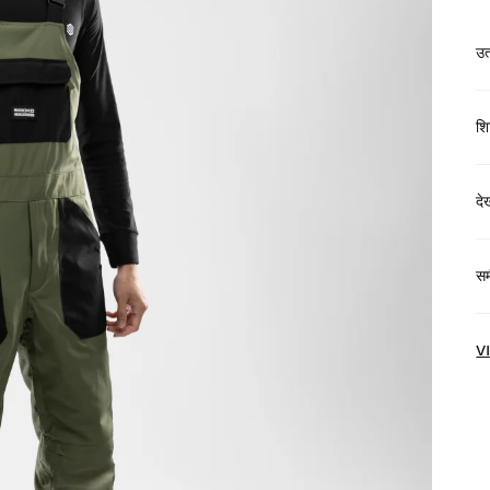
उत
शि
द
$
समी
हो
N
V
हम