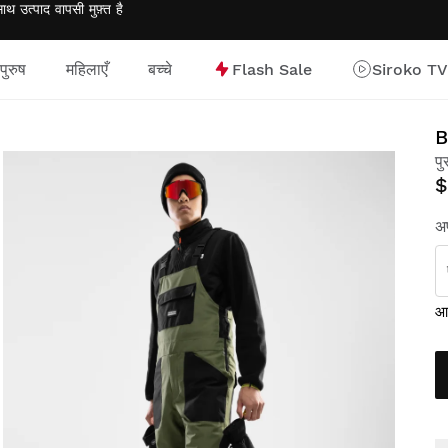
साथ उत्पाद वापसी
मुफ़्त
है
पुरुष
महिलाएँ
बच्चे
Flash Sale
Siroko TV
B
पु
$
अप
आक