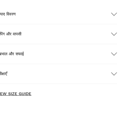
्पाद विवरण
पिंग और वापसी
ेखभाल और सफाई
300.00 से अधिक के ऑर्डर पर मुफ़्त शिपिंग
क्षाएँ
म डिलीवरी
$300.00 से अधिक के ऑर्डर पर
मुफ़्त
ew content loaded
- No reviews collected for this product yet -
IEW SIZE GUIDE
Be the first to write a review
ारे उत्पादों को घर पर आराम से आज़माएँ। डिलीवरी की तारीख से 30 दिनों के