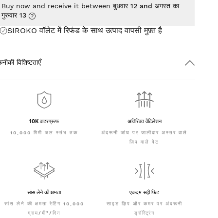
Buy now and receive it between
बुधवार 12 and अगस्त का
गुरुवार 13
SIROKO वॉलेट में रिफंड के साथ उत्पाद वापसी
मुफ़्त
है
नीकी विशिष्टताएँ
10K वाटरप्रूफ
अतिरिक्त वेंटिलेशन
10,000 मिमी जल स्तंभ तक
अंदरूनी जांघ पर जालीदार अस्तर वाले
ज़िप वाले वेंट
सांस लेने की क्षमता
एकदम सही फिट
सांस लेने की क्षमता रेटिंग 10,000
साइड ज़िप और कमर पर अंदरूनी
ग्राम/मी²/दिन
ड्रॉस्ट्रिंग