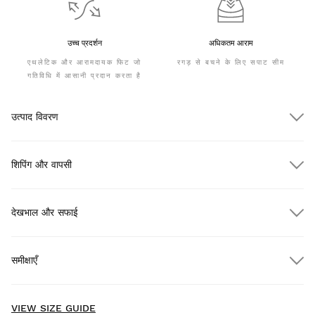
उच्च प्रदर्शन
अधिकतम आराम
एथलेटिक और आरामदायक फिट जो
रगड़ से बचने के लिए सपाट सीम
गतिविधि में आसानी प्रदान करता है
उत्पाद विवरण
शिपिंग और वापसी
देखभाल और सफाई
$300.00 से अधिक के ऑर्डर पर मुफ़्त शिपिंग
समीक्षाएँ
होम डिलीवरी
$300.00 से अधिक के ऑर्डर पर
मुफ़्त
New content loaded
- No reviews collected for this product yet -
VIEW SIZE GUIDE