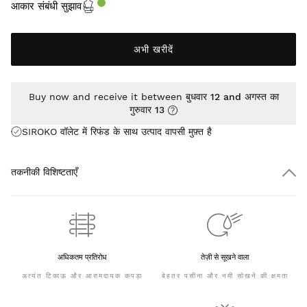
आकार संबंधी सुझाव
अभी खरीदें
Buy now and receive it between
बुधवार 12 and अगस्त का
गुरुवार 13
SIROKO वॉलेट में रिफंड के साथ उत्पाद वापसी
मुफ़्त
है
तकनीकी विशिष्टताएँ
अधिकतम प्रतिरोध
तेज़ी से सूखने वाला
अत्यंत टिकाऊ और आरामदायक कपड़ा
बेहतर पसीना और नमी सोखने की क्षमता