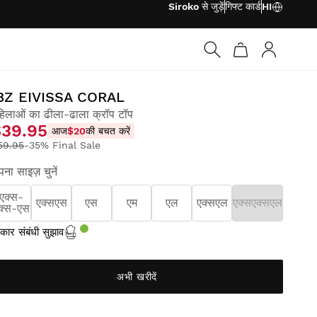
Siroko से जुड़ें
गिफ्ट कार्ड
HI
लॉग इन करें
BZ EIVISSA CORAL
हिलाओं का ढीला-ढाला क्रॉप टॉप
$39.95
आज
$20
की बचत करें
59.95
-35% Final Sale
ना साइज़ चुनें
एक्स-
एक्सएस
एस
एम
एल
एक्सएल
एक्सएक्सएल
क्स-एस
ार संबंधी सुझाव
अभी खरीदें