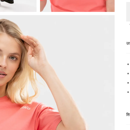
उत
शि