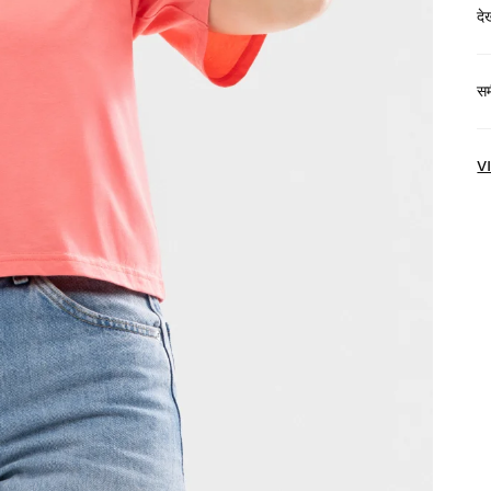
द
$
समी
हो
N
V
हम
अं
अप
जल
मू