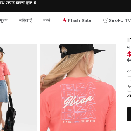
साथ उत्पाद वापसी
मुफ़्त
है
पुरुष
महिलाएँ
बच्चे
Flash Sale
Siroko TV
I
म
$
अप
ए
आक