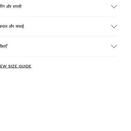
पिंग और वापसी
ेखभाल और सफाई
300.00 से अधिक के ऑर्डर पर मुफ़्त शिपिंग
क्षाएँ
म डिलीवरी
$300.00 से अधिक के ऑर्डर पर
मुफ़्त
IEW SIZE GUIDE
ारे उत्पादों को घर पर आराम से आज़माएँ। डिलीवरी की तारीख से 30 दिनों के
दर आप इसे वापस कर सकते हैं।
ने उपयोगकर्ता खाते से, आप अपने ऑर्डर से किसी भी उत्पाद को आसानी से और
्दी से वापस कर सकते हैं।