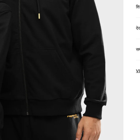
शि
द
$
समी
हो
V
हम
अं
अप
जल