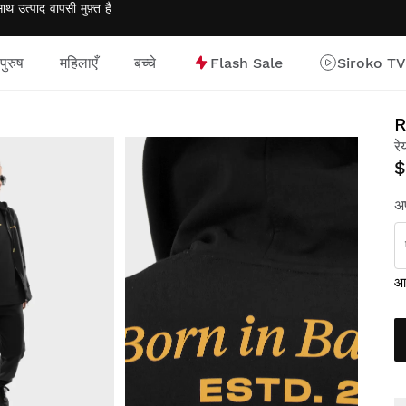
साथ उत्पाद वापसी
मुफ़्त
है
पुरुष
महिलाएँ
बच्चे
Flash Sale
Siroko TV
R
रे
$
अप
आक