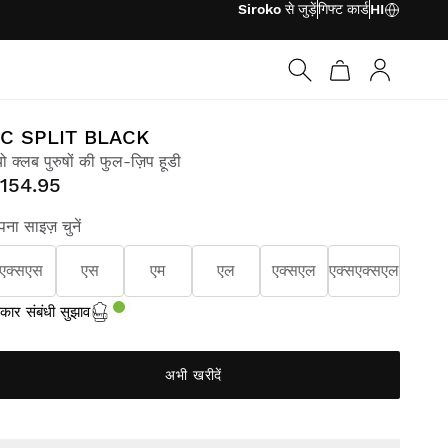
Siroko से जुड़ें
गिफ्ट कार्ड
HI
लॉग इन करें
C SPLIT BLACK
यो क्लब पुरुषों की फुल-ज़िप हूडी
154.95
ना साइज़ चुनें
एक्सएस
एस
एम
एल
एक्सएल
एक्सएक्सएल
ार संबंधी सुझाव
अभी खरीदें