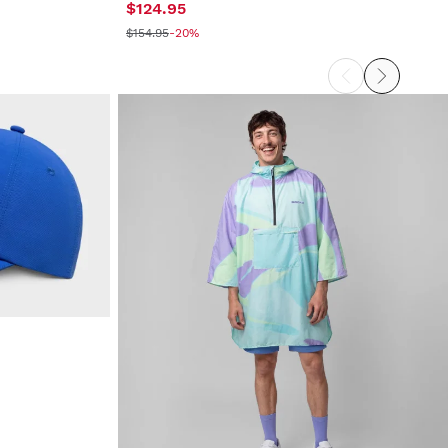
$124.95
$154.95
-20%