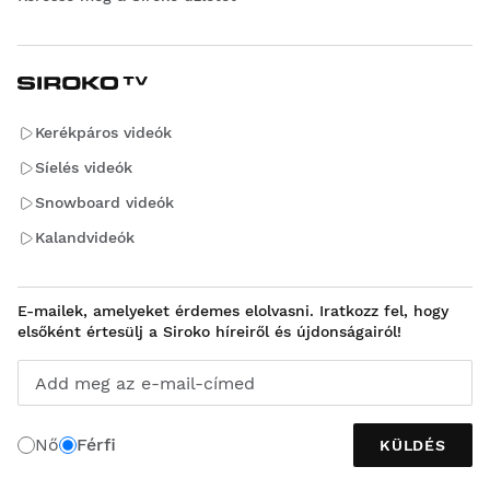
Kerékpáros videók
Síelés videók
Snowboard videók
Kalandvideók
E-mailek, amelyeket érdemes elolvasni. Iratkozz fel, hogy
elsőként értesülj a Siroko híreiről és újdonságairól!
Add meg az e-mail-címed
Nő
Férfi
KÜLDÉS