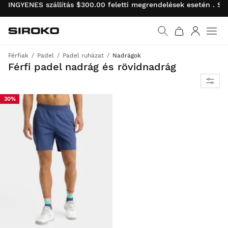
INGYENES szállítás $300.00 feletti megrendelések esetén . SI
Siroko.com
Ugrás a kezdőlapra
Bejelentk
Men
Férfiak
Padel
Padel ruházat
Nadrágok
Maximális kényelem és teljesítmény a pályán és azon kívül is
Férfi padel nadrág és rövidnadrág
30%