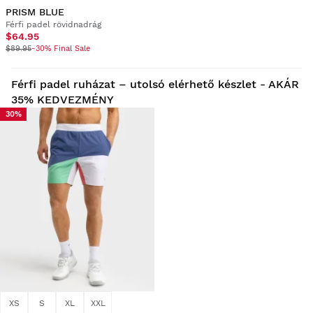
PRISM BLUE
Férfi padel rövidnadrág
$64.95
$89.95
-30% Final Sale
Férfi padel ruházat – utolsó elérhető készlet - AKÁR
35% KEDVEZMÉNY
30%
XS
S
XL
XXL