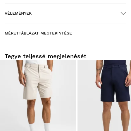
VÉLEMÉNYEK
Házhozszállítás
$300.00 feletti rendelések esetén
INGYENES
New content loaded
- Eddig nincsenek értékelések erről a termékről -
MÉRETTÁBLÁZAT MEGTEKINTÉSE
Legyen Ön az első, aki véleményt ír
Tegye teljessé megjelenését
Próbáld fel termékeinket otthonod kényelmében! A
kézbesítéstől számítva 30 napod van a visszaküldés
elindítására.
A felhasználói fiókodból gyorsan és egyszerűen intézheted a
rendelésed visszaküldését.
Visszatérítés az eredeti fizetési módra
Már
$9.95