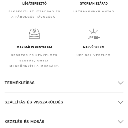
LÉGÁTERESZTŐ
GYORSAN SZÁRAD
ELŐSEGÍTI AZ IZZADSÁG ÉS
ULTRAKÖNNYŰ ANYAG
A PÁROLGÁS TÁVOZÁSÁT
MAXIMÁLIS KÉNYELEM
NAPVÉDELEM
SPORTOS ÉS KÉNYELMES
UPF 50+ VÉDELEM
SZABÁS, AMELY
MEGKÖNNYÍTI A MOZGÁST.
TERMÉKLEÍRÁS
SZÁLLÍTÁS ÉS VISSZAKÜLDÉS
KEZELÉS ÉS MOSÁS
INGYENES szállítás $300.00 feletti megrendelések esetén