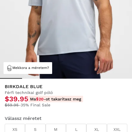
Mekkora a méretem?
BIRKDALE BLUE
Férfi technikai golf póló
$39.95
Ma
$20
-ot takarítasz meg
$59.95
-35% Final Sale
Válassz méretet
XS
S
M
L
XL
XXL