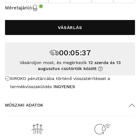
Méretajánló
VÁSÁRLÁS
00
:
05
:
37
Vásároljon most, és megérkezik
12 szerda és 13
augusztus csütörtök között
SIROKO pénztárcába történő visszatérítéssel a
termékvisszaküldés
INGYENES
MŰSZAKI ADATOK