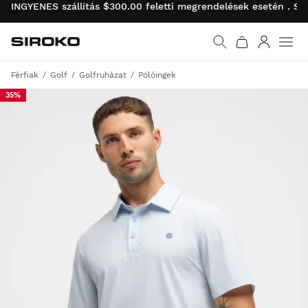
INGYENES szállítás $300.00 feletti megrendelések esetén . SI
Siroko.com
Ugrás a kezdőlapra
Bejelentk
Men
Férfiak
Golf
Golfruházat
Pólóingek
35%