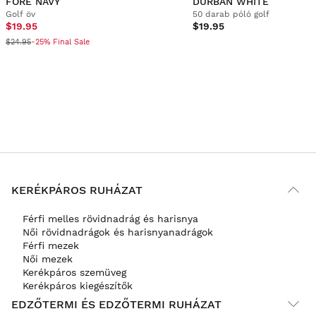
FORE NAVY
DURBAN WHITE
Golf öv
50 darab póló golf
$19.95
$19.95
$24.95
-25% Final Sale
KERÉKPÁROS RUHÁZAT
Férfi melles rövidnadrág és harisnya
Női rövidnadrágok és harisnyanadrágok
Férfi mezek
Női mezek
Kerékpáros szemüveg
Kerékpáros kiegészítők
EDZŐTERMI ÉS EDZŐTERMI RUHÁZAT