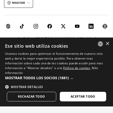
MAGYAR
Jogi nyilatkozat
Sütik
Feltételek és kikötések
MI a képeken
×
Ese sitio web utiliza cookies
Oldaltérkép
Usamos cookies para optimizar el funcionamiento de nuestro sitio
© 2026 Siroko
SPANISH
web y darte la mejor experiencia posible. Para obtener mas
información sobre cada una de las cookies puede acudir para mas
ENGLISH
información a "Mostrar detalles" o a la
Política de cookies
.
Más
información
GREEK
MOSTRAR TODOS LOS SOCIOS
(1881) →
DANISH
MOSTRAR DETALLES
GERMAN
RECHAZAR TODO
ACEPTAR TODO
FINNISH
FRENCH