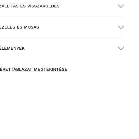
ZÁLLÍTÁS ÉS VISSZAKÜLDÉS
EZELÉS ÉS MOSÁS
NGYENES szállítás $300.00 feletti
egrendelések esetén
ÉLEMÉNYEK
ázhozszállítás
$300.00 feletti rendelések esetén
INGYENES
ÉRETTÁBLÁZAT MEGTEKINTÉSE
róbáld fel termékeinket otthonod kényelmében! A
ézbesítéstől számítva 30 napod van a visszaküldés
lindítására.