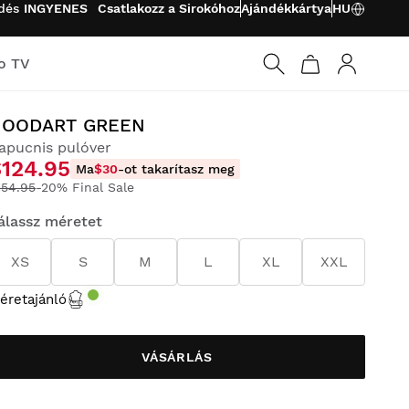
ldés
INGYENES
Csatlakozz a Sirokóhoz
Ajándékkártya
HU
o TV
Bejelentk
HOODART GREEN
apucnis pulóver
$124.95
Ma
$30
-ot takarítasz meg
154.95
-20% Final Sale
álassz méretet
XS
S
M
L
XL
XXL
éretajánló
VÁSÁRLÁS