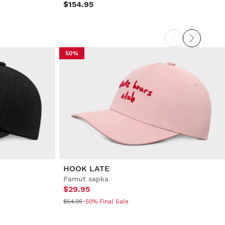
$154.95
50%
HOOK LATE
Pamut sapka
$29.95
$54.95
-50% Final Sale