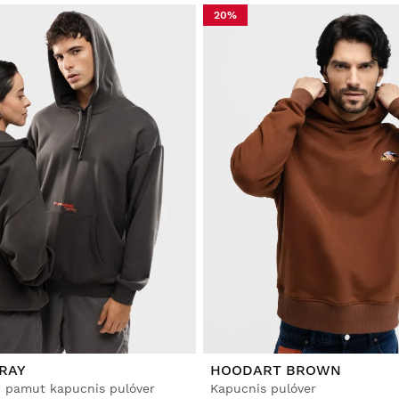
20%
RAY
HOODART BROWN
i pamut kapucnis pulóver
Kapucnis pulóver