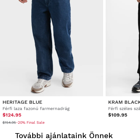
HERITAGE BLUE
KRAM BLAC
Férfi laza fazonú farmernadrág
Férfi széles s
$124.95
$109.95
$154.95
-20% Final Sale
További ajánlataink Önnek