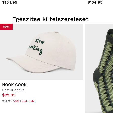
$154.95
$154.95
Egészítse ki felszerelését
50%
HOOK COOK
Pamut sapka
$29.95
$54.95
-50% Final Sale