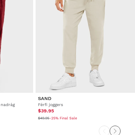
SAND
 nadrág
Férfi joggers
$39.95
$49.95
-25% Final Sale