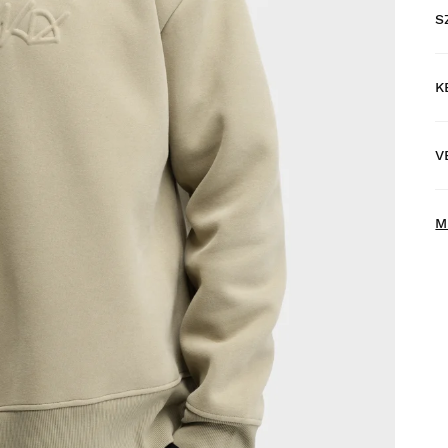
S
K
I
m
V
H
M
P
k
e