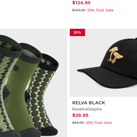
$124.95
$154.95
-20% Final Sale
35%
RELVA BLACK
Baseballsapka
$29.95
$44.95
-35% Final Sale