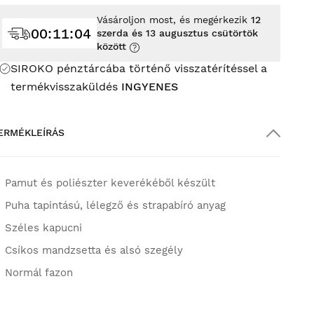
Vásároljon most, és megérkezik
12
00
:
11
:
02
szerda és 13 augusztus csütörtök
között
SIROKO pénztárcába történő visszatérítéssel a
termékvisszaküldés
INGYENES
ERMÉKLEÍRÁS
Pamut és poliészter keverékéből készült
Puha tapintású, lélegző és strapabíró anyag
Széles kapucni
Csíkos mandzsetta és alsó szegély
Normál fazon