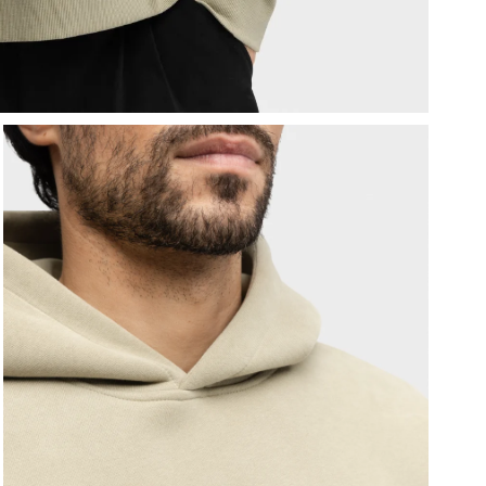
A
a
V