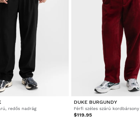
K
DUKE BURGUNDY
zárú, redős nadrág
Férfi széles szárú kordbársony
$119.95