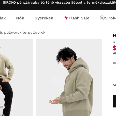
 . SIROKO pénztárcába történő visszatérítéssel a termékvisszakü
iak
Nők
Gyerekek
Flash Sale
Sirok
is pulóverek és pulóverek
K
$
V
M