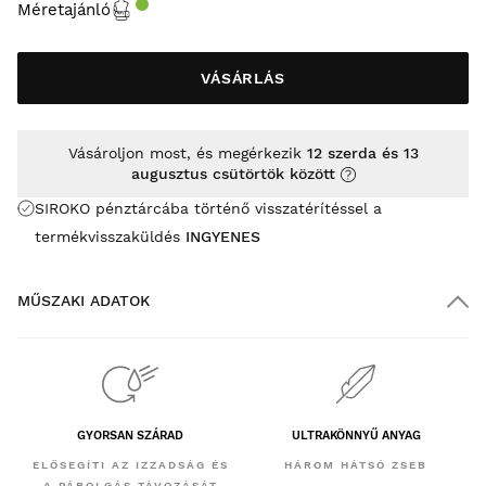
Méretajánló
VÁSÁRLÁS
Vásároljon most, és megérkezik
12 szerda és 13
augusztus csütörtök között
SIROKO pénztárcába történő visszatérítéssel a
termékvisszaküldés
INGYENES
MŰSZAKI ADATOK
GYORSAN SZÁRAD
ULTRAKÖNNYŰ ANYAG
ELŐSEGÍTI AZ IZZADSÁG ÉS
HÁROM HÁTSÓ ZSEB
A PÁROLGÁS TÁVOZÁSÁT