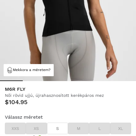
Mekkora a méretem?
M6R FLY
Női rövid ujjú, újrahasznosított kerékpáros mez
$104.95
Válassz méretet
XXS
XS
S
M
L
XL