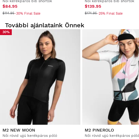
Női kerékpáros bib shortok
Női kerékpáros bib shortok
$84.95
$139.95
$114.95
$174.95
-30% Final Sale
-25% Final Sale
További ajánlataink Önnek
30%
M2 NEW MOON
M2 PINEROLO
Női rövid ujjú kerékpáros póló
Női rövid ujjú kerékpáros pól