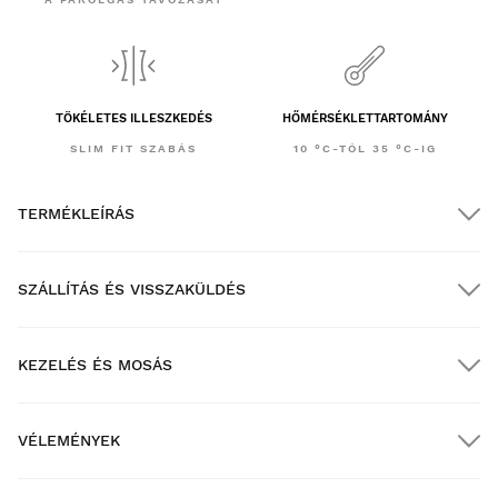
TÖKÉLETES ILLESZKEDÉS
HŐMÉRSÉKLETTARTOMÁNY
SLIM FIT SZABÁS
10 °C-TÓL 35 °C-IG
TERMÉKLEÍRÁS
SZÁLLÍTÁS ÉS VISSZAKÜLDÉS
KEZELÉS ÉS MOSÁS
INGYENES szállítás $300.00 feletti megrendelések esetén
VÉLEMÉNYEK
Házhozszállítás
$300.00 feletti rendelések esetén
INGYENES
New content loaded
- Eddig nincsenek értékelések erről a termékről -