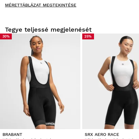
MÉRETTÁBLÁZAT MEGTEKINTÉSE
Legyen Ön az első, aki véleményt ír
Tegye teljessé megjelenését
30%
25%
Próbáld fel termékeinket otthonod kényelmében! A
kézbesítéstől számítva 30 napod van a visszaküldés
elindítására.
A felhasználói fiókodból gyorsan és egyszerűen intézheted a
rendelésed visszaküldését.
Visszatérítés az eredeti fizetési módra
Már
$9.95
BRABANT
SRX AERO RACE