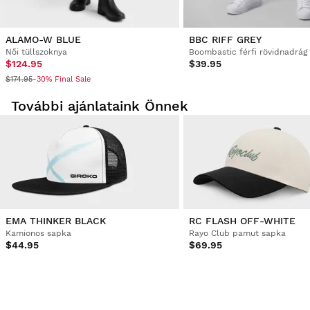
ALAMO-W BLUE
BBC RIFF GREY
Női tüllszoknya
Boombastic férfi rövidnadrág
$124.95
$39.95
$174.95
-30% Final Sale
További ajánlataink Önnek
EMA THINKER BLACK
RC FLASH OFF-WHITE
Kamionos sapka
Rayo Club pamut sapka
$44.95
$69.95