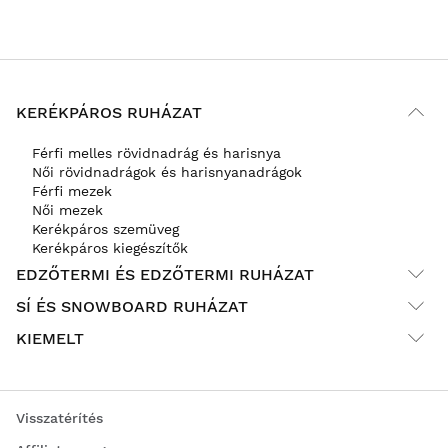
KERÉKPÁROS RUHÁZAT
Férfi melles rövidnadrág és harisnya
Női rövidnadrágok és harisnyanadrágok
Férfi mezek
Női mezek
Kerékpáros szemüveg
Kerékpáros kiegészítők
EDZŐTERMI ÉS EDZŐTERMI RUHÁZAT
SÍ ÉS SNOWBOARD RUHÁZAT
KIEMELT
Visszatérítés