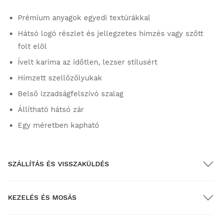
Prémium anyagok egyedi textúrákkal
Hátsó logó részlet és jellegzetes hímzés vagy szőtt
folt elöl
Ívelt karima az időtlen, lezser stílusért
Hímzett szellőzőlyukak
Belső izzadságfelszívó szalag
Állítható hátsó zár
Egy méretben kapható
SZÁLLÍTÁS ÉS VISSZAKÜLDÉS
KEZELÉS ÉS MOSÁS
INGYENES szállítás $300.00 feletti megrendelések esetén