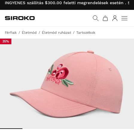
INGYENES szállítás $300.00 feletti megrendelések esetén . SI
Siroko.com
Ugrás a kezdőlapra
Bejelentk
Men
Férfiak
Életmód
Életmód ruházat
Tartozékok
35%