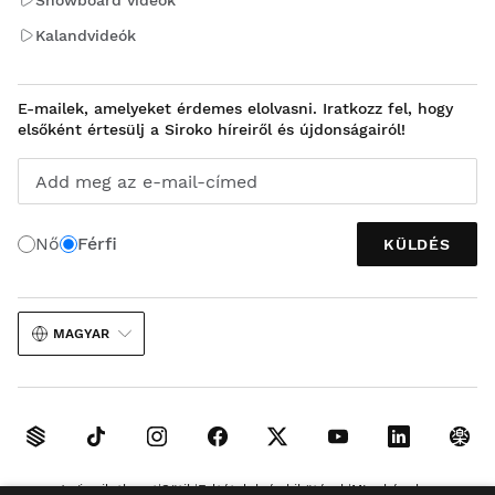
Kalandvideók
E-mailek, amelyeket érdemes elolvasni. Iratkozz fel, hogy
elsőként értesülj a Siroko híreiről és újdonságairól!
Add meg az e-mail-címed
Nő
Férfi
KÜLDÉS
MAGYAR
Jogi nyilatkozat
Sütik
Feltételek és kikötések
MI a képeken