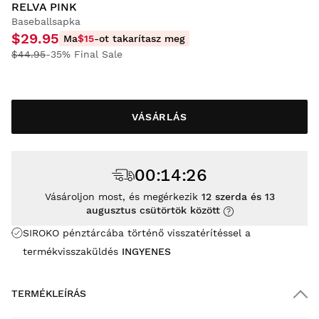
RELVA PINK
Baseballsapka
$29.95
Ma
$15
-ot takarítasz meg
$44.95
-35% Final Sale
VÁSÁRLÁS
00
:
14
:
26
Vásároljon most, és megérkezik
12 szerda és 13
augusztus csütörtök között
SIROKO pénztárcába történő visszatérítéssel a
termékvisszaküldés
INGYENES
TERMÉKLEÍRÁS