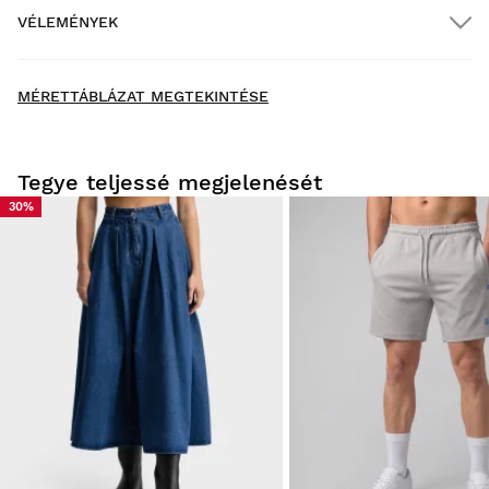
VÉLEMÉNYEK
Házhozszállítás
$300.00 feletti rendelések esetén
INGYENES
New content loaded
- Eddig nincsenek értékelések erről a termékről -
MÉRETTÁBLÁZAT MEGTEKINTÉSE
Legyen Ön az első, aki véleményt ír
Tegye teljessé megjelenését
30%
Próbáld fel termékeinket otthonod kényelmében! A
kézbesítéstől számítva 30 napod van a visszaküldés
elindítására.
A felhasználói fiókodból gyorsan és egyszerűen intézheted a
rendelésed visszaküldését.
Visszatérítés az eredeti fizetési módra
Már
$9.95