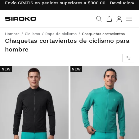
Envío GRATIS en pedidos superiores a $300.00 . Devolucion
Siroko.com
Ir a la página de inicio
Iniciar se
Men
Hombre
Ciclismo
Ropa de ciclismo
Chaquetas cortavientos
Protección ligera contra el viento cuando más lo necesitas
Chaquetas cortavientos de ciclismo para
hombre
NEW
NEW