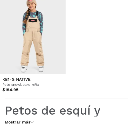
KB1-G NATIVE
Peto snowboard niña
$194.95
Petos de esquí y
Mostrar más
snowboard para niña