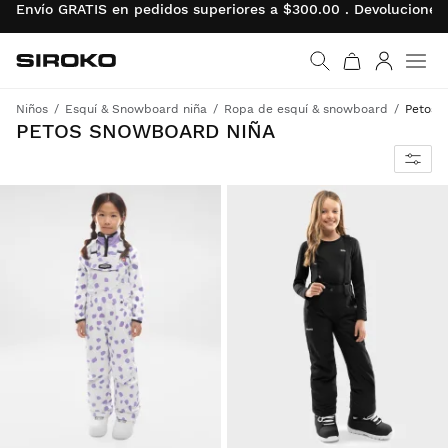
Envío GRATIS en pedidos superiores a $300.00 . Devolucion
Siroko.com
Ir a la página de inicio
Iniciar se
Men
Niños
Esquí & Snowboard niña
Ropa de esquí & snowboard
Petos
PETOS SNOWBOARD NIÑA