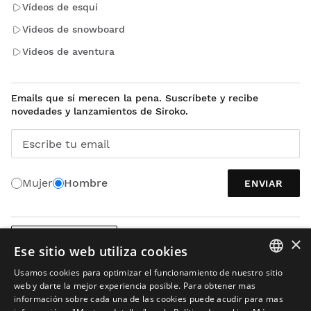
Vídeos de esquí
Videos de snowboard
Videos de aventura
Emails que sí merecen la pena. Suscríbete y recibe
novedades y lanzamientos de Siroko.
Escribe tu email
Mujer
Hombre
ENVIAR
×
ESPAÑOL (MX)
Ese sitio web utiliza cookies
Usamos cookies para optimizar el funcionamiento de nuestro sitio
SPANISH
web y darte la mejor experiencia posible. Para obtener mas
información sobre cada una de las cookies puede acudir para mas
ENGLISH