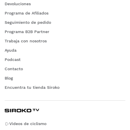
Devoluciones
expresar su estilo personal mientras están en las pistas.
Programa de Afiliados
Seguimiento de pedido
Programa B2B Partner
Trabaja con nosotros
Ayuda
Podcast
Contacto
Blog
Encuentra tu tienda Siroko
Videos de ciclismo