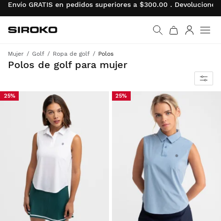
Envío GRATIS en pedidos superiores a $300.00 . Devolucion
Siroko.com
Ir a la página de inicio
Iniciar se
Men
Mujer
Golf
Ropa de golf
Polos
Elegancia y comodidad para alcanzar el máximo rendimiento
Polos de golf para mujer
25%
25%