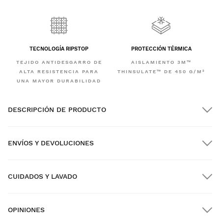
TECNOLOGÍA RIPSTOP
PROTECCIÓN TÉRMICA
TEJIDO ANTIDESGARRO DE
AISLAMIENTO 3M™
ALTA RESISTENCIA PARA
THINSULATE™ DE 450 G/M²
UNA MAYOR DURABILIDAD
DESCRIPCIÓN DE PRODUCTO
ENVÍOS Y DEVOLUCIONES
CUIDADOS Y LAVADO
Envío GRATIS en pedidos superiores a $300.00
OPINIONES
Envío a domicilio
GRATIS
desde $300.00