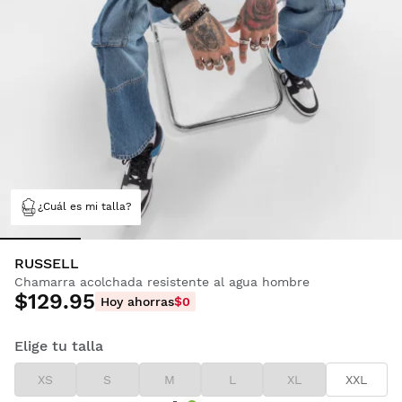
¿Cuál es mi talla?
RUSSELL
Chamarra acolchada resistente al agua hombre
$129.95
Hoy ahorras
$0
Elige tu talla
XS
S
M
L
XL
XXL