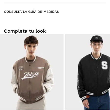
New content loaded
- Todavía no hay opiniones sobre este producto -
CONSULTA LA GUÍA DE MEDIDAS
Sé el primero en escribir una opinión
Completa tu look
Prueba tu talla desde casa con tranquilidad: tienes 30 días
a partir de la fecha de entrega para solicitar tu devolución.
Podrás devolver un producto de forma fácil y rápida, desde
tu pedido en tu cuenta de usuario.
Devolución al método de pago original
Desde
$9.95