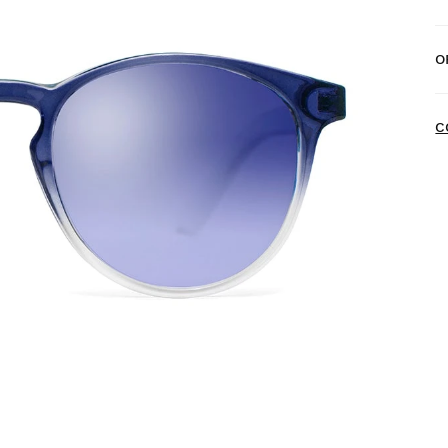
E
O
E
N
C
P
a
d
P
d
D