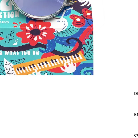
D
E
C