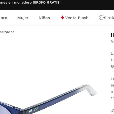
ciones en monedero SIROKO
GRATIS
bre
Mujer
Niños
Venta Flash
Siro
io
arizados
G
L
t
g
F
e
m
r
¡