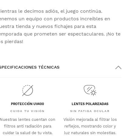
ientras le decimos adiós, el juego continúa.
enemos un equipo con productos increíbles en
uestra tienda y nuevos fichajes para esta
emporada que prometen ser espectaculares. ¡No te
os pierdas!
SPECIFICACIONES TÉCNICAS
PROTECCIÓN UV400
LENTES POLARIZADAS
CUIDA TU VISIÓN
SIN FATIGA OCULAR
Nuestras lentes cuentan con
Visión mejorada al filtrar los
filtros anti radiación para
reflejos, mostrando color y
cuidar la salud de tu vista.
luz naturales sin molestias.