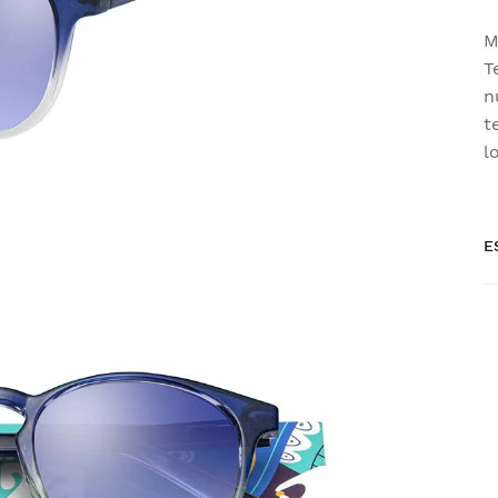
M
T
n
t
l
E