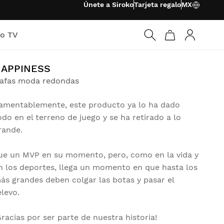
Únete a Siroko
Tarjeta regalo
MX
ko TV
Iniciar ses
HAPPINESS
afas moda redondas
amentablemente, este producto ya lo ha dado
odo en el terreno de juego y se ha retirado a lo
rande.
ue un MVP en su momento, pero, como en la vida y
n los deportes, llega un momento en que hasta los
ás grandes deben colgar las botas y pasar el
elevo.
Gracias por ser parte de nuestra historia!