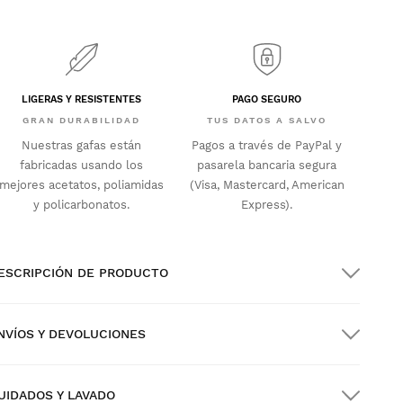
LIGERAS Y RESISTENTES
PAGO SEGURO
GRAN DURABILIDAD
TUS DATOS A SALVO
Nuestras gafas están
Pagos a través de PayPal y
fabricadas usando los
pasarela bancaria segura
mejores acetatos, poliamidas
(Visa, Mastercard, American
y policarbonatos.
Express).
ESCRIPCIÓN DE PRODUCTO
NVÍOS Y DEVOLUCIONES
UIDADOS Y LAVADO