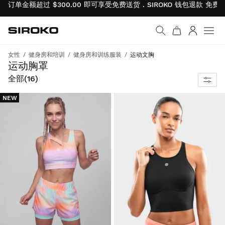
订单金额超过 $300.00 即可享受免费送货 . SIROKO 钱包退款
免费
Siroko.com
返回首页
登录
菜单
女性
健身房和培训
健身房和训练服装
运动文胸
专为实现最佳性能、完美贴合和舒适度而设计的运动文胸。
运动胸罩
全部
(16)
NEW