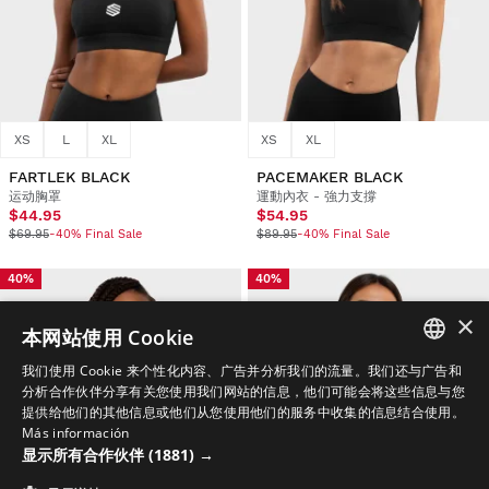
XS
L
XL
XS
XL
FARTLEK BLACK
PACEMAKER BLACK
运动胸罩
運動內衣 - 強力支撐
$44.95
$54.95
$69.95
-40% Final Sale
$89.95
-40% Final Sale
40%
40%
×
本网站使用 Cookie
我们使用 Cookie 来个性化内容、广告并分析我们的流量。我们还与广告和
SPANISH
分析合作伙伴分享有关您使用我们网站的信息，他们可能会将这些信息与您
提供给他们的其他信息或他们从您使用他们的服务中收集的信息结合使用。
ENGLISH
Más información
显示所有合作伙伴
(1881) →
GREEK