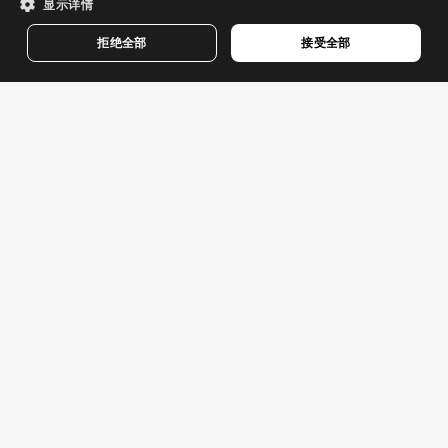
显示详情
DANISH
GERMAN
拒绝全部
接受全部
FINNISH
XS
XL
XS
S
XL
FRENCH
RAIN
SQUAT BLUE
运动胸罩
運動內衣 - 強力支撐
DUTCH
$44.95
$54.95
$69.95
-40% Final Sale
$89.95
-40% Final Sale
POLISH
40%
40%
KOREAN
NORWEGIAN
CZECH
ITALIAN
PORTUGUESE
SWEDISH
CHINESE (SIMPLIFIED)