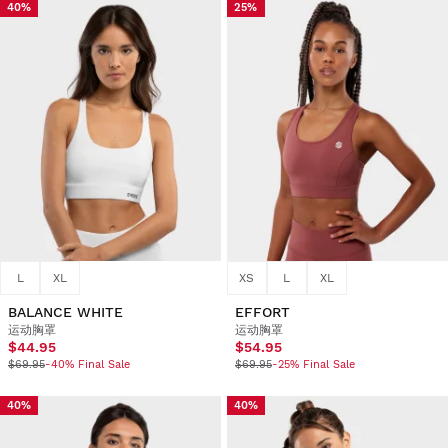
40%
25%
L
XL
XS
L
XL
BALANCE WHITE
EFFORT
运动胸罩
运动胸罩
$44.95
$54.95
$69.95
-40% Final Sale
$69.95
-25% Final Sale
40%
40%