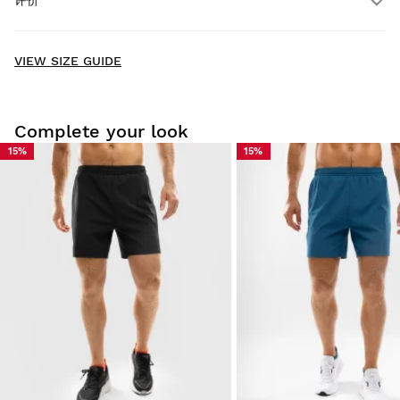
评价
送货上门
免费
，满 $300.00
New content loaded
- No reviews collected for this product yet -
VIEW SIZE GUIDE
Be the first to write a review
Complete your look
15%
15%
在家轻松试穿：自收货之日起 30 天内，您可以申请退货。
您可以轻松快速地从您的用户帐户中的订单页面退货。
退款至原支付方式
起价
$9.95