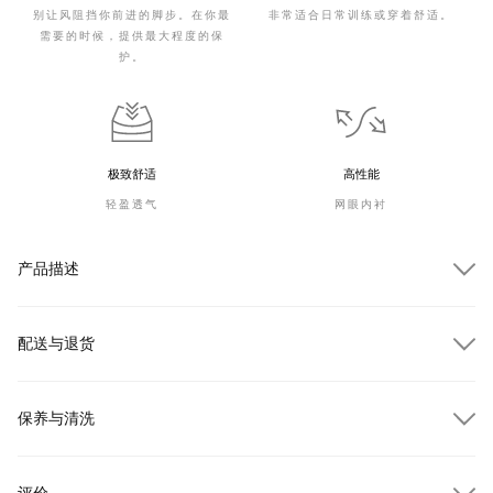
别让风阻挡你前进的脚步。在你最
非常适合日常训练或穿着舒适。
需要的时候，提供最大程度的保
护。
极致舒适
高性能
轻盈透气
网眼内衬
产品描述
配送与退货
保养与清洗
订单金额超过 $300.00 即可享受免费送货