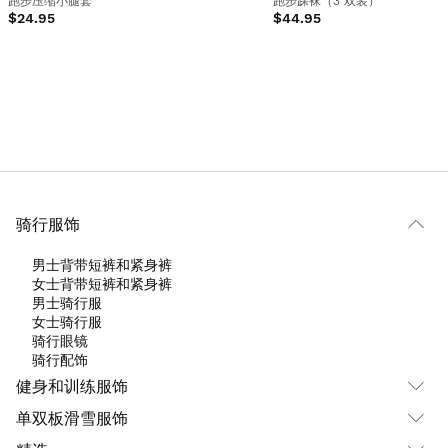
跑步压缩小腿套
跑步踝袜（3 双装）
$24.95
$44.95
骑行服饰
男士背带短裤和紧身裤
女士背带短裤和紧身裤
男士骑行服
女士骑行服
骑行眼镜
骑行配饰
健身和训练服饰
单双板滑雪服饰