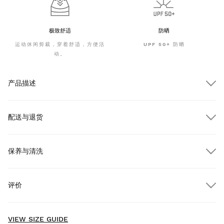
极致舒适
防晒
运动休闲剪裁，穿着舒适，方便活
UPF 50+ 防晒
动。
产品描述
配送与退货
保养与清洗
订单金额超过 $300.00 即可享受免费送货
评价
送货上门
免费
，满 $300.00
New content loaded
- No reviews collected for this product yet -
VIEW SIZE GUIDE