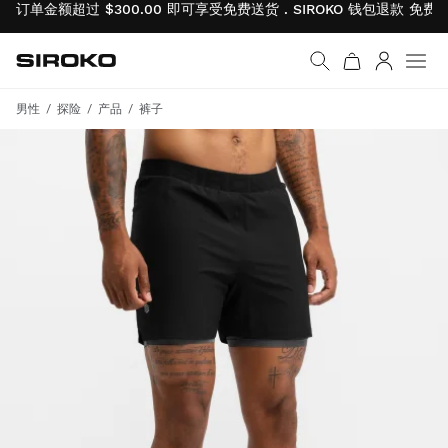
订单金额超过 $300.00 即可享受免费送货 . SIROKO 钱包退款
免费
Siroko.com
返回首页
登录
菜单
男性
探险
产品
裤子