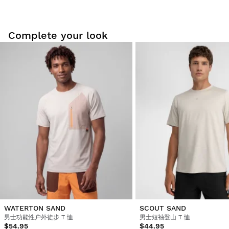
Be the first to write a review
Complete your look
在家轻松试穿：自收货之日起 30 天内，您可以申请退货。
您可以轻松快速地从您的用户帐户中的订单页面退货。
退款至原支付方式
起价
$9.95
WATERTON SAND
SCOUT SAND
男士功能性户外徒步 T 恤
男士短袖登山 T 恤
$54.95
$44.95