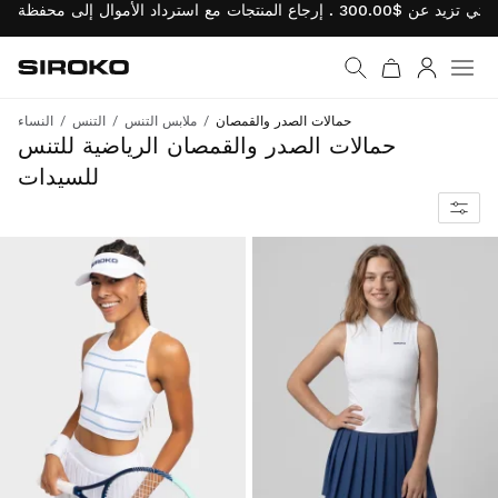
Siroko.com
نتقل إلى الصفحة الرئيسية
يل الدخول
حمالات الصدر والقمصان
ملابس التنس
التنس
النساء
سهولة الحركة والدعم والراحة المنعشة
حمالات الصدر والقمصان الرياضية للتنس
للسيدات