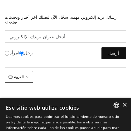
رسائل بريد إلكتروني مهمة. سجّل الآن لتصلك آخر أخبار وتحديثات
Siroko.
أدخل عنوان بريدك الإلكتروني
رجل
امرأة
أرسل
العربية
×
Ese sitio web utiliza cookies
Usamos cookies para optimizar el funcionamiento de nuestro sitio
خريطة الموقع
الذكاء الاصطناعي في الصور
الشروط والأحكام
الكوكيز
إشعار قانوني
SPANISH
web y darte la mejor experiencia posible. Para obtener mas
© 2026 Siroko
información sobre cada una de las cookies puede acudir para mas
ENGLISH