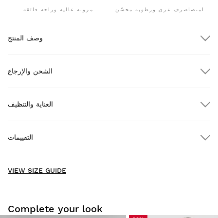
امتصاصرف عرق ورطوبة محسّن
مرونة عالية وراحة فائقة
وصف المنتج
الشحن والإرجاع
العناية والتنظيف
شحن مجاني للطلبات التي تزيد عن $300.00
التقييمات
مجاناً
للطلبات التي تزيد عن $300.00
توصيل للمنازل
New content loaded
- No reviews collected for this product yet -
VIEW SIZE GUIDE
Be the first to write a review
Complete your look