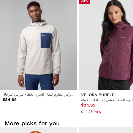
20%
جرّب منتجاتنا براحة في منزلك. لديك 30 أيام من تاريخ التسليم لإرجاع
المنتج.
من حسابك، يمكنك إرجاع منتج من طلبك بسهولة وسرعة.
ابتداءً من $9.95
سيتم رد المبلغ إلى طريقة الدفع الأصلية.
VELORA PURPLE
جاكيت رجالي بغطاء للرأس مقاوم للماء للجري بغطاء للرأس للرجال
$84.95
$94.95
$114.95
-20%
More picks for you