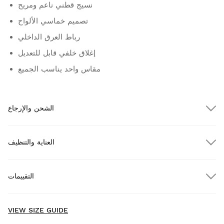
نسيج قطني ناعم ومريح
تصميم خماسي الألواح
رباط العرق الداخلي
إغلاق خلفي قابل للتعديل
مقاس واحد يناسب الجميع
الشحن والإرجاع
العناية والتنظيف
شحن مجاني للطلبات التي تزيد عن $300.00
التقييمات
مجاناً
للطلبات التي تزيد عن $300.00
توصيل للمنازل
New content loaded
- No reviews collected for this product yet -
VIEW SIZE GUIDE
Be the first to write a review