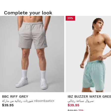
Complete your look
25%
جرّب منتجاتنا براحة في منزلك. لديك 30 أيام من تاريخ التسليم لإرجاع
المنتج.
من حسابك، يمكنك إرجاع منتج من طلبك بسهولة وسرعة.
ابتداءً من $9.95
سيتم رد المبلغ إلى طريقة الدفع الأصلية.
BBC RIFF GREY
IBZ BUZZER WATER GRE
سروال سباحة رجالي
شورتات رجالية من ماركة «Boombastic»
$39.95
$39.95
$49.95
-25%