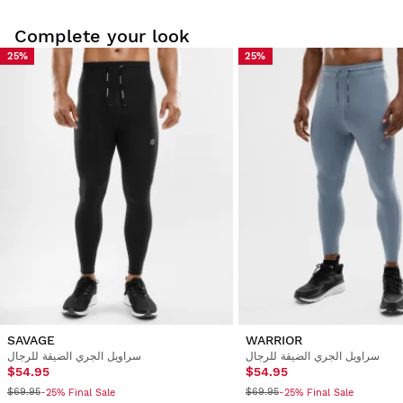
Complete your look
25%
25%
جرّب منتجاتنا براحة في منزلك. لديك 30 أيام من تاريخ التسليم لإرجاع
المنتج.
من حسابك، يمكنك إرجاع منتج من طلبك بسهولة وسرعة.
ابتداءً من $9.95
سيتم رد المبلغ إلى طريقة الدفع الأصلية.
SAVAGE
WARRIOR
سراويل الجري الضيقة للرجال
سراويل الجري الضيقة للرجال
$54.95
$54.95
$69.95
$69.95
-25% Final Sale
-25% Final Sale