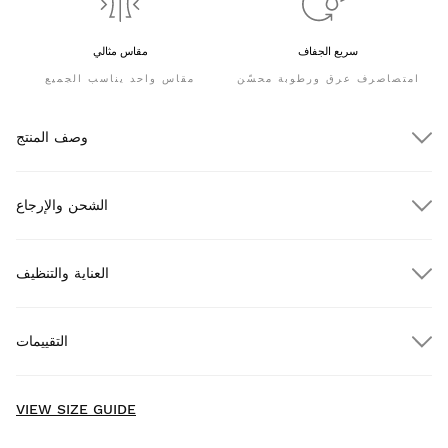
سريع الجفاف
مقاس مثالي
امتصاصرف عرق ورطوبة محسّن
مقاس واحد يناسب الجميع
وصف المنتج
الشحن والإرجاع
العناية والتنظيف
شحن مجاني للطلبات التي تزيد عن $300.00
التقييمات
مجاناً
للطلبات التي تزيد عن $300.00
توصيل للمنازل
New content loaded
- No reviews collected for this product yet -
VIEW SIZE GUIDE
Be the first to write a review