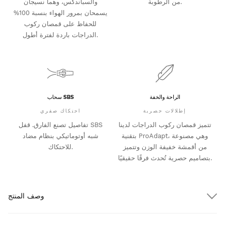
من الرطوبة.
والسباندكس، وهما نسيجان
يسمحان بمرور الهواء بنسبة 100%
للحفاظ على قمصان ركوب
الدراجات باردة لفترة أطول.
الراحة والخفة
سحاب SBS
إطلالات حصرية
احتكاك صفري
تتميز قمصان ركوب الدراجات لدينا
تفاصيل تصنع الفارق. قفل SBS
بتقنية ProAdapt، وهي مصنوعة
شبه أوتوماتيكي بنظام مضاد
من أقمشة خفيفة الوزن وتتميز
للاحتكاك.
بتصاميم حصرية تُحدث فرقًا حقيقيًا.
وصف المنتج