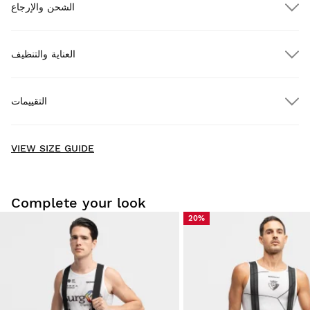
الشحن والإرجاع
العناية والتنظيف
شحن مجاني للطلبات التي تزيد عن $300.00
التقييمات
مجاناً
للطلبات التي تزيد عن $300.00
توصيل للمنازل
New content loaded
- No reviews collected for this product yet -
VIEW SIZE GUIDE
Be the first to write a review
Complete your look
20%
جرّب منتجاتنا براحة في منزلك. لديك 30 أيام من تاريخ التسليم لإرجاع
المنتج.
من حسابك، يمكنك إرجاع منتج من طلبك بسهولة وسرعة.
ابتداءً من $9.95
سيتم رد المبلغ إلى طريقة الدفع الأصلية.