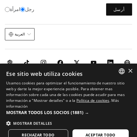
رجل
امرأة
أرسل
العربية
×
Ese sitio web utiliza cookies
خريطة الموقع
الذكاء الاصطناعي في الصور
الشروط والأحكام
الكوكيز
إشعار قانوني
Usamos cookies para optimizar el funcionamiento de nuestro sitio
© 2026 Siroko
SPANISH
web y darte la mejor experiencia posible. Para obtener mas
información sobre cada una de las cookies puede acudir para mas
ENGLISH
información a "Mostrar detalles" o a la
Política de cookies
.
Más
información
GREEK
MOSTRAR TODOS LOS SOCIOS
(1881) →
DANISH
MOSTRAR DETALLES
GERMAN
RECHAZAR TODO
ACEPTAR TODO