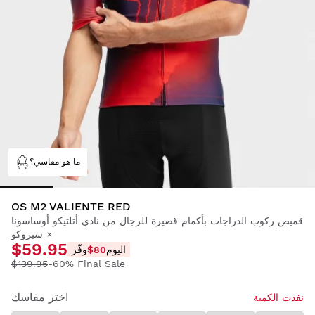
ما هو مقاسي؟
OS M2 VALIENTE RED
قميص ركوب الدراجات بأكمام قصيرة للرجال من نادي أتلتيكو أوساسونا
× سيروكو
$59.95
اليوم
$80
وفّر
$139.95
-60% Final Sale
اختر مقاسك
نفدت الكمية