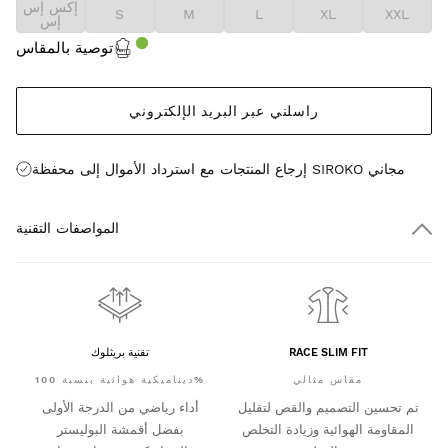
إكس إس
S
M
L
XL
XXL
إس
توصية بالمقاس
راسلني عبر البريد الإلكتروني
إرجاع المنتجات مع استرداد الأموال إلى محفظة SIROKO مجاني
المواصفات التقنية
RACE SLIM FIT
تقنية بريثلوك
مقاس مثالي
ديناميكية هوائية بنسبة 100%
تم تحسين التصميم والقص لتقليل
أداء رياضي من الدرجة الأولى
المقاومة الهوائية وزيادة التخلص
بفضل أقمشة البوليستر