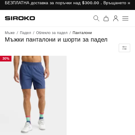
БЕЗПЛАТНА доставка за поръчки над $300.00 . Връщането на 
Siroko.com
Към началната страни
Вход
Мъже
Падел
Облекло за падел
Панталони
Максимален комфорт и ефективност на корта и извън него
Мъжки панталони и шорти за падел
30%