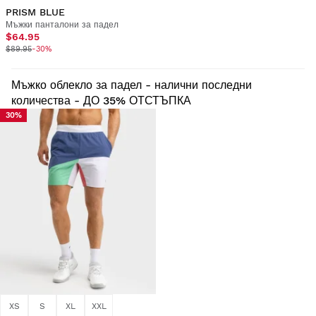
PRISM BLUE
Мъжки панталони за падел
$64.95
$89.95
-30%
Мъжко облекло за падел - налични последни
количества - ДО 35% ОТСТЪПКА
30%
XS
S
XL
XXL