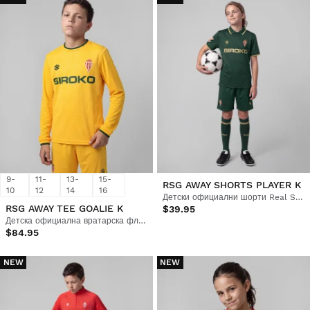
9-
11-
13-
15-
RSG AWAY SHORTS PLAYER K
10
12
14
16
Детски официални шорти Real Sporting de Gijón
RSG AWAY TEE GOALIE K
$39.95
Детска официална вратарска фланелка на Real Sporting de Gijón
$84.95
NEW
NEW