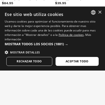
$84.95
$39.95
×
Ese sitio web utiliza cookies
Usamos cookies para optimizar el funcionamiento de nuestro sitio
SPANISH
web y darte la mejor experiencia posible. Para obtener mas
información sobre cada una de las cookies puede acudir para mas
ENGLISH
información a "Mostrar detalles" o a la
Política de cookies
.
Más
información
GREEK
MOSTRAR TODOS LOS SOCIOS
(1881) →
DANISH
MOSTRAR DETALLES
ОБЛЕКЛО ЗА КОЛОЕЗДЕНЕ
GERMAN
RECHAZAR TODO
ACEPTAR TODO
FINNISH
Мъжки шорти и чорапогащи
Дамски къси панталони и чорапогащи
FRENCH
Мъжки тениски
Женски тениски
DUTCH
Очила за колоездене
Аксесоари за колоездене
POLISH
ОБЛЕКЛО ЗА ФИТНЕС И ТРЕНИРОВКИ
KOREAN
ОБЛЕКЛО ЗА СКИ И СНОУБОРД
NORWEGIAN