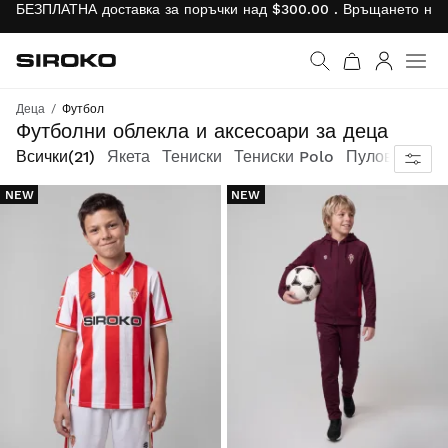
БЕЗПЛАТНА доставка за поръчки над $300.00 . Връщането на 
Siroko.com
Към началната страни
Вход
Деца
Футбол
Всичко, от което се нуждаят, за да изживеят страстта си към футбола
Футболни облекла и аксесоари за деца
Всички
(21)
Якета
Тениски
Тениски Polo
Пуловери с к
NEW
NEW