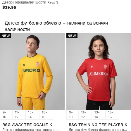
Детски официални шорти Real Sporting de Gijón
$39.95
Детско футболно облекло – налични са всички
наличности
NEW
NEW
9-
11-
13-
15-
9-
11-
13-
15-
10
12
14
16
10
12
14
16
RSG AWAY TEE GOALIE K
RSG TRAINING TEE PLAYER K
Детска официална вратарска фланелка на Real Sporting de Gijón
Детска футболна фланелка за обучение