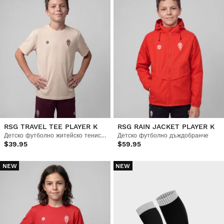
RSG TRAVEL TEE PLAYER K
RSG RAIN JACKET PLAYER K
Детско футболно житейско тениско с къс ръкав
Детско футболно дъждобранче
$39.95
$59.95
NEW
NEW