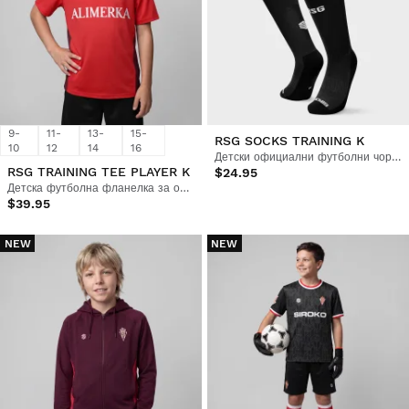
9-
11-
13-
15-
RSG SOCKS TRAINING K
10
12
14
16
Детски официални футболни чорапи Real Sporting de Gijón
RSG TRAINING TEE PLAYER K
$24.95
Детска футболна фланелка за обучение
$39.95
NEW
NEW