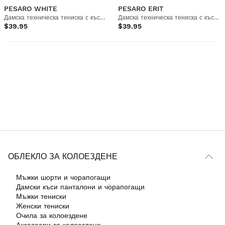
PESARO WHITE
PESARO ERIT
Дамска техническа тениска с къс ръкав Padel
Дамска техническа тениска с къс ръкав Padel
$39.95
$39.95
ОБЛЕКЛО ЗА КОЛОЕЗДЕНЕ
Мъжки шорти и чорапогащи
Дамски къси панталони и чорапогащи
Мъжки тениски
Женски тениски
Очила за колоездене
Аксесоари за колоездене