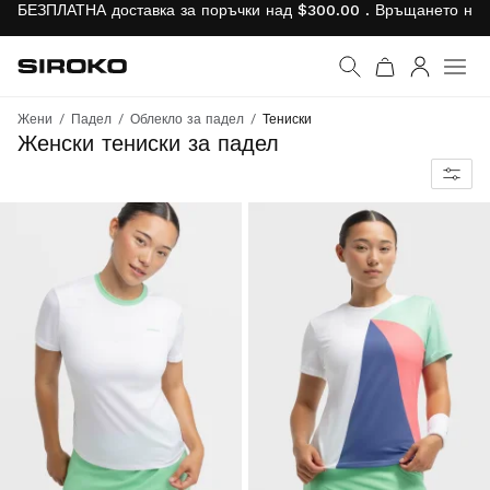
БЕЗПЛАТНА доставка за поръчки над $300.00 . Връщането на 
Siroko.com
Към началната страни
Вход
Жени
Падел
Облекло за падел
Тениски
Максимален комфорт и ефективност на корта и извън него
Женски тениски за падел