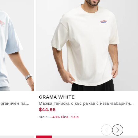
GRAMA WHITE
Мъжка тениска с къс ръкав от органичен памук
Мъжка тениска с къс ръкав с извънгабаритни размери
$44.95
$69.95
-40% Final Sale