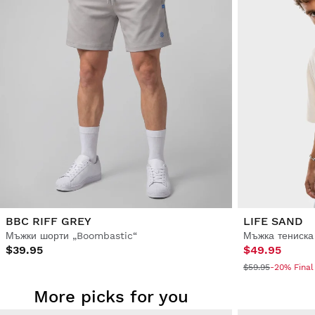
BBC RIFF GREY
LIFE SAND
Мъжки шорти „Boombastic“
$39.95
$49.95
$59.95
-20% Final
More picks for you