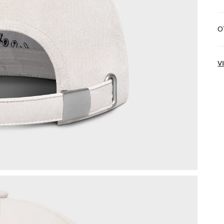
Б
О
Д
N
V
И
о
О
в
В
п