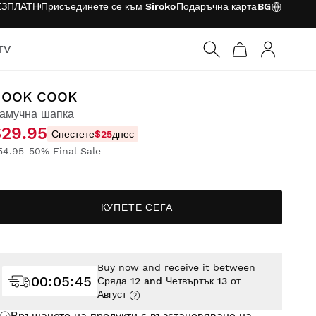
ЗПЛАТНО
Присъединете се към Siroko
Подаръчна карта
BG
TV
Вход
HOOK COOK
амучна шапка
$29.95
Спестете
$25
днес
54.95
-50% Final Sale
КУПЕТЕ СЕГА
Buy now and receive it between
00
:
05
:
44
Сряда 12 and Четвъртък 13 от
Август