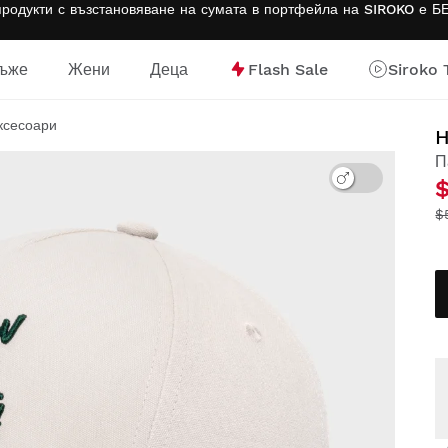
одукти с възстановяване на сумата в портфейла на SIROKO е
БЕ
ъже
Жени
Деца
Flash Sale
Siroko 
ница
ксесоари
П
$