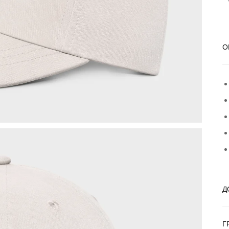
О
Д
Г