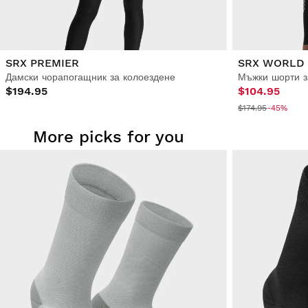
SRX PREMIER
SRX WORLD 
Дамски чорапогащник за колоездене
Мъжки шорти з
$194.95
$104.95
$174.95
-45%
More picks for you