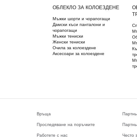
ОБЛЕКЛО ЗА КОЛОЕЗДЕНЕ
О
Т
Мъжки шорти и чорапогащи
Дамски къси панталони и
Сп
чорапогащи
Мъ
Мъжки тениски
Об
Женски тениски
Мъ
Очила за колоездене
Къ
Аксесоари за колоездене
тр
Мъ
тр
Връща
Партнь
Проследяване на поръчките
Партнь
Работете с нас
Често 