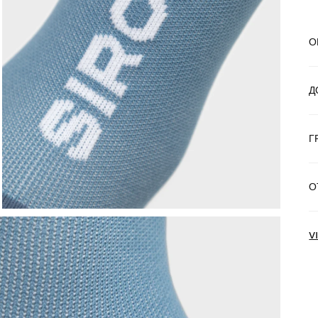
О
Д
Г
Б
О
Д
V