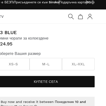
O е
БЕЗПЛАТНО
Присъединете се към Siroko
Подаръчна карта
BG
TV
Вход
3 BLUE
имни чорапи за колоездене
24.95
зберете Вашия размер
XS-S
M-L
XL-XXL
КУПЕТЕ СЕГА
Buy now and receive it between
Понеделник 10 and