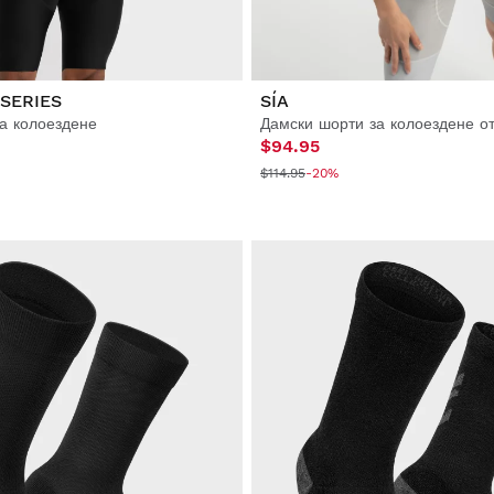
SERIES
SÍA
а колоездене
$94.95
$114.95
-20%