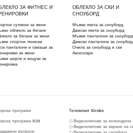
БЛЕКЛО ЗА ФИТНЕС И
ОБЛЕКЛО ЗА СКИ И
РЕНИРОВКИ
СНОУБОРД
ортни сутиени за жени
Мъжки якета за сноуборд
жко облекло за бягане
Дамски якета за сноуборд
лекло за бягане за жени
Мъжки панталони за сноубор
жки спортни тениски
Дамски панталони за сноубор
си панталони и гамаши за
Очила за сноуборд и ски
енировки за жени
Аксесоари
жки шорти и анцузи за
енировка
орска програма
Телевизия Siroko
орска програма B2B
Видеоклипове за колоездене
Видеоклипове за каране на с
задавани въпроси
Видеоклипове за сноуборд