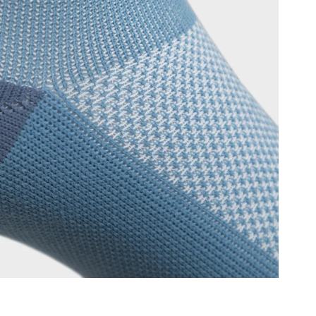
О
п
а
о