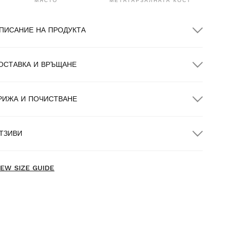
МЯСТО
МЕТАТАРЗАЛНАТА КОСТ
ПИСАНИЕ НА ПРОДУКТА
ОСТАВКА И ВРЪЩАНЕ
РИЖА И ПОЧИСТВАНЕ
ЕЗПЛАТНА доставка за поръчки над $300.00
ТЗИВИ
оставка до дома
БЕЗПЛАТНА
за поръчки над $300.00
IEW SIZE GUIDE