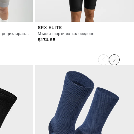
SRX ELITE
Дамски шорти за колоездене от рециклирани материи
Мъжки шорти за колоездене
$174.95