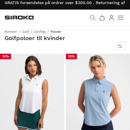
GRATIS forsendelse på ordrer over $300.00 . Returnering af 
Siroko.com
Gå til startsiden
Log ind
Kvinder
Golf
Golftøj
Poloer
Maksimal performance i stil og komfort
Golfpoloer til kvinder
25%
25%