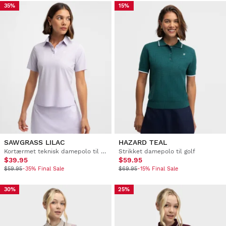
35%
15%
SAWGRASS LILAC
HAZARD TEAL
Kortærmet teknisk damepolo til golf
Strikket damepolo til golf
$39.95
$59.95
$59.95
-35% Final Sale
$69.95
-15% Final Sale
30%
25%