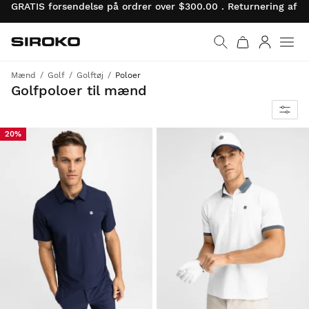
GRATIS forsendelse på ordrer over $300.00 . Returnering af 
Siroko.com
Gå til startsiden
Log ind
Mænd
Golf
Golftøj
Poloer
Maksimal performance i stil og komfort
Golfpoloer til mænd
20%