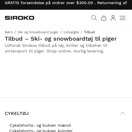
GRATIS forsendelse på ordrer over $300.00 . Returnering af 
Siroko.com
Gå til startsiden
Log ind
Børn
Ski og Snowboard piger
Udvalgte
Tilbud
Fuldend outfittet til dine børns vintersport med tøj, briller og tilbehør fra Siroko på tilbud
Tilbud – Ski- og snowboardtøj til piger
Udforsk Sirokos tilbud på tøj, briller og tilbehør til
vintersport til piger. Shop online. Hurtig levering.
CYKELTØJ
Cykelshorts- og bukser mænd
Cykelshorts- og bukser kvinder