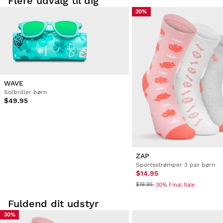
Flere udvalg til dig
30%
Ingen kommentarer
Var denne anmeldelse hjælpsom?
Ja
Rapport
Del
4 år siden
Bekræftet kunde
Valentina Stevkovska
WAVE
Solbriller børn
$49.95
De ser godt ud, det samme som på billedet. 
Var denne anmeldelse hjælpsom?
Ja
Rapport
Del
4 år siden
ZAP
1
2
3
4
Sportsstrømper 3 par børn
$14.95
$19.95
-30% Final Sale
Fuldend dit udstyr
30%