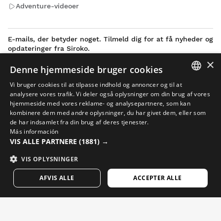
Adventure-videoer
E-mails, der betyder noget. Tilmeld dig for at få nyheder og
opdateringer fra Siroko.
×
Denne hjemmeside bruger cookies
Skriv din e-mail
Vi bruger cookies til at tilpasse indhold og annoncer og til at
SPANISH
analysere vores trafik. Vi deler også oplysninger om din brug af vores
Kvinde
Mand
SEND
hjemmeside med vores reklame- og analysepartnere, som kan
ENGLISH
kombinere dem med andre oplysninger, du har givet dem, eller som
de har indsamlet fra din brug af deres tjenester.
GREEK
Más información
DANSK
VIS ALLE PARTNERE
(1881) →
DANISH
GERMAN
VIS OPLYSNINGER
FINNISH
AFVIS ALLE
ACCEPTER ALLE
FRENCH
DUTCH
Juridisk meddelelse
Cookies
Vilkårene og betingelserne
AI i billeder