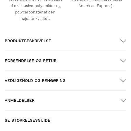
af eksklusive polyamider og
American Express).
polycarbonater af den
højeste kvalitet.
PRODUKTBESKRIVELSE
FORSENDELSE OG RETUR
VEDLIGEHOLD OG RENGØRING
GRATIS forsendelse på ordrer over $300.00
ANMELDELSER
Hjemmelevering
GRATIS
over $300.00
New content loaded
3.90
SE STØRRELSESGUIDE
Baseret på 10 anmeldelser