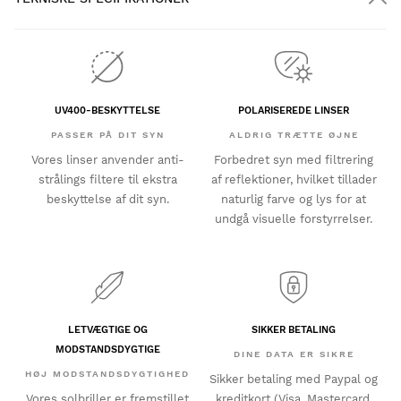
UV400-BESKYTTELSE
POLARISEREDE LINSER
PASSER PÅ DIT SYN
ALDRIG TRÆTTE ØJNE
Vores linser anvender anti-
Forbedret syn med filtrering
strålings filtere til ekstra
af reflektioner, hvilket tillader
beskyttelse af dit syn.
naturlig farve og lys for at
undgå visuelle forstyrrelser.
LETVÆGTIGE OG
SIKKER BETALING
MODSTANDSDYGTIGE
DINE DATA ER SIKRE
HØJ MODSTANDSDYGTIGHED
Sikker betaling med Paypal og
Vores solbriller er fremstillet
kreditkort (Visa, Mastercard,