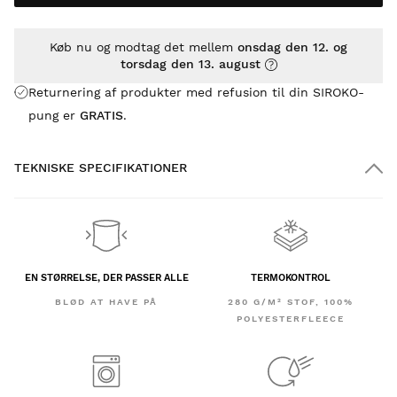
Køb nu og modtag det mellem
onsdag den 12. og
torsdag den 13. august
Returnering af produkter med refusion til din SIROKO-
pung er
GRATIS
.
TEKNISKE SPECIFIKATIONER
EN STØRRELSE, DER PASSER ALLE
TERMOKONTROL
BLØD AT HAVE PÅ
280 G/M² STOF, 100%
POLYESTERFLEECE