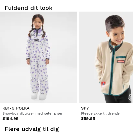
Fuldend dit look
Prøv vores produkter komfortabelt i eget hjem.
at bytte
Du har 30 dage fra leveringsdatoen og frem til at
størrelse
anmode om en returnering. Returnering af
er helt
produkter for
GRATIS!
Du kan nemt og hurtigt returnere et produkt via din
Siroko-konto.
Refusion via den oprindelige betalingsmetode
Fra
$9.95
KB1-G POLKA
SPY
Snowboardbukser med seler piger
Fleecejakke til drenge
$194.95
$59.95
Flere udvalg til dig