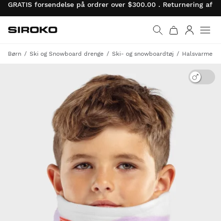
GRATIS forsendelse på ordrer over $300.00 . Returnering af 
Siroko.com
Gå til startsiden
Log ind
Børn
Ski og Snowboard drenge
Ski- og snowboardtøj
Halsvarmere