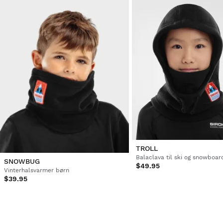
TROLL
Balaclava til ski og snowboard
SNOWBUG
$49.95
Vinterhalsvarmer børn
$39.95