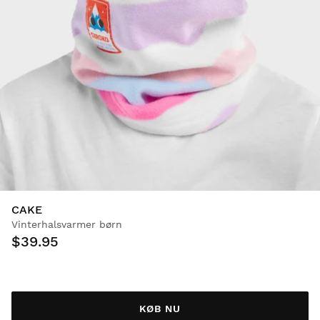
CAKE
Vinterhalsvarmer børn
$39.95
KØB NU