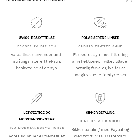
UV400-BESKYTTELSE
POLARISEREDE LINSER
PASSER PÅ DIT SYN
ALDRIG TRÆTTE ØJNE
Vores linser anvender anti-
Forbedret syn med filtrering
strålings filtere til ekstra
af reflektioner, hvilket tillader
beskyttelse af dit syn.
naturlig farve og lys for at
undgå visuelle forstyrrelser.
LETVÆGTIGE OG
SIKKER BETALING
MODSTANDSDYGTIGE
DINE DATA ER SIKRE
HØJ MODSTANDSDYGTIGHED
Sikker betaling med Paypal og
Vores solbriller er fremstillet
kreditkort (Visa, Mastercard,