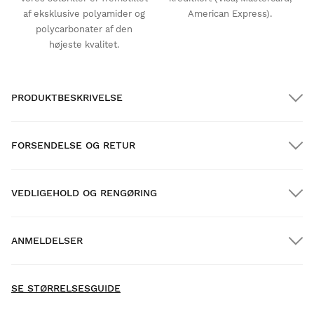
af eksklusive polyamider og
American Express).
polycarbonater af den
højeste kvalitet.
PRODUKTBESKRIVELSE
FORSENDELSE OG RETUR
VEDLIGEHOLD OG RENGØRING
GRATIS forsendelse på ordrer over $300.00
ANMELDELSER
Hjemmelevering
GRATIS
over $300.00
- Der er endnu ikke indsamlet anmeldelser for dette
New content loaded
produkt -
SE STØRRELSESGUIDE
Vær den første til at skrive en anmeldelse