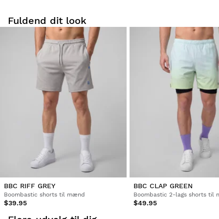
Fuldend dit look
Prøv vores produkter komfortabelt i eget hjem.
at bytte
Du har 30 dage fra leveringsdatoen og frem til at
størrelse
anmode om en returnering. Returnering af
er helt
produkter for
GRATIS!
Du kan nemt og hurtigt returnere et produkt via din
Siroko-konto.
Refusion via den oprindelige betalingsmetode
Fra
$9.95
BBC RIFF GREY
BBC CLAP GREEN
Boombastic shorts til mænd
Boombastic 2-lags shorts til
$39.95
$49.95