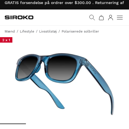
GRATIS forsendelse på ordrer over $300.00 . Returnering af 
Siroko.com
Gå til startsiden
Log ind
Mænd
Lifestyle
Livsstilstøj
Polariserede solbriller
2 x 1