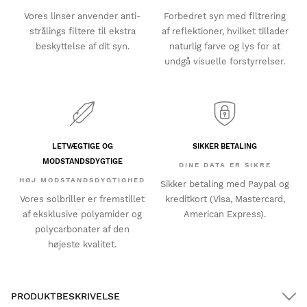
Vores linser anvender anti-
Forbedret syn med filtrering
strålings filtere til ekstra
af reflektioner, hvilket tillader
beskyttelse af dit syn.
naturlig farve og lys for at
undgå visuelle forstyrrelser.
LETVÆGTIGE OG
SIKKER BETALING
MODSTANDSDYGTIGE
DINE DATA ER SIKRE
HØJ MODSTANDSDYGTIGHED
Sikker betaling med Paypal og
Vores solbriller er fremstillet
kreditkort (Visa, Mastercard,
af eksklusive polyamider og
American Express).
polycarbonater af den
højeste kvalitet.
PRODUKTBESKRIVELSE