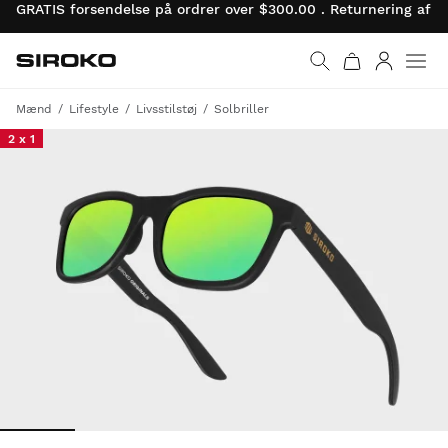
GRATIS forsendelse på ordrer over $300.00 . Returnering af 
Siroko.com
Gå til startsiden
Log ind
Mænd
Lifestyle
Livsstilstøj
Solbriller
2 x 1