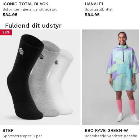
ICONIC TOTAL BLACK
HANALEI
Bekræftet kunde
Solbriller i genanvendt acetat
Sportssolbriller
$84.95
$84.95
Sergio Méndez Rodríguez
Fuldend dit udstyr
25%
De er meget hårde
Var denne anmeldelse hjælpsom?
Ja
Rapport
Del
3 år siden
1
2
3
4
5
6
...
26
STEP
BBC RAVE GREEN-W
Sportsstrømper 3 par
Boombastic vandtæt poncho