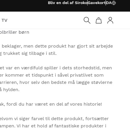
Bliv en del af Siroko
Gavekort
DA
o TV
ROLLER
Log ind
olbriller børn
i beklager, men dette produkt har gjort sit arbejde
g trukket sig tilbage i stil.
et var en værdifuld spiller i dets storhedstid, men
er kommer et tidspunkt i såvel privatlivet som
arrieren, hvor selv den bedste må lægge støvlerne
å hylden.
ak, fordi du har været en del af vores historie!
elvom vi siger farvel til dette produkt, fortsætter
ampen. Vi har et hold af fantastiske produkter i