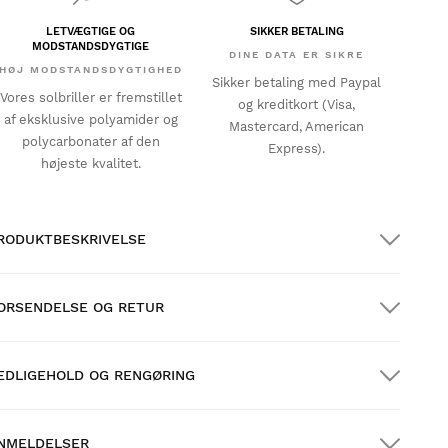
LETVÆGTIGE OG
SIKKER BETALING
MODSTANDSDYGTIGE
DINE DATA ER SIKRE
HØJ MODSTANDSDYGTIGHED
Sikker betaling med Paypal
Vores solbriller er fremstillet
og kreditkort (Visa,
af eksklusive polyamider og
Mastercard, American
polycarbonater af den
Express).
højeste kvalitet.
RODUKTBESKRIVELSE
ORSENDELSE OG RETUR
EDLIGEHOLD OG RENGØRING
RATIS forsendelse på ordrer over $300.00
NMELDELSER