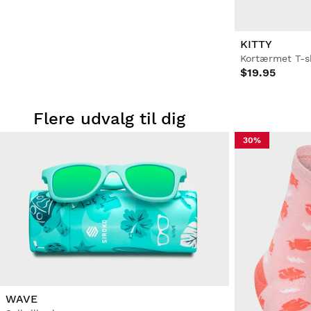
KITTY
Kortærmet T-s
$19.95
Flere udvalg til dig
30%
WAVE