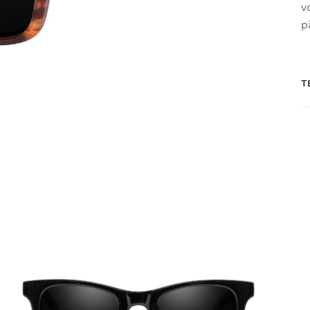
v
p
T