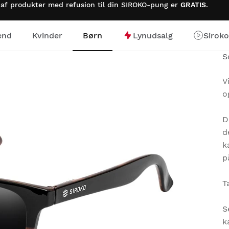
 af produkter med refusion til din SIROKO-pung er
GRATIS
.
nd
Kvinder
Børn
Lynudsalg
Sirok
S
V
o
D
d
k
p
T
S
k