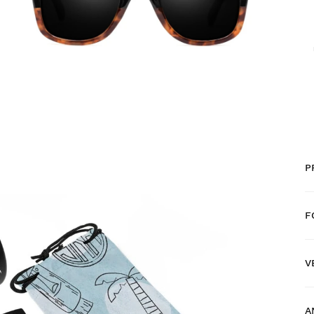
P
F
V
G
A