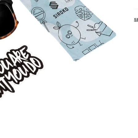
H
S
P
D
a
p
D
S
R