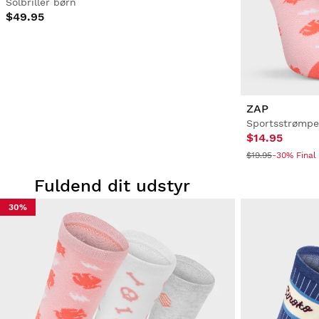
Solbriller børn
$49.95
ZAP
Sportsstrømpe
$14.95
$19.95
-30% Final
Fuldend dit udstyr
30%