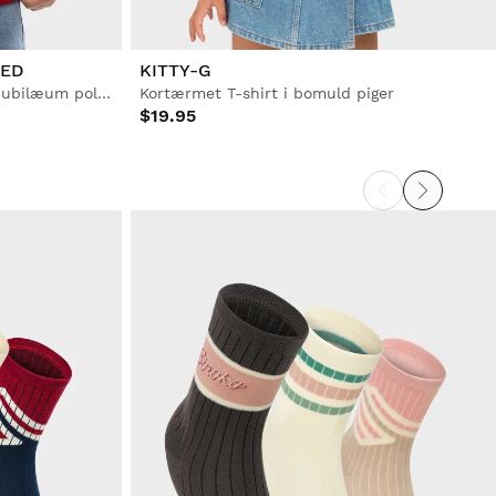
RED
KITTY-G
Real Sporting de Gijón 120-årsjubilæum poloshirt til piger og drenge
Kortærmet T-shirt i bomuld piger
$19.95