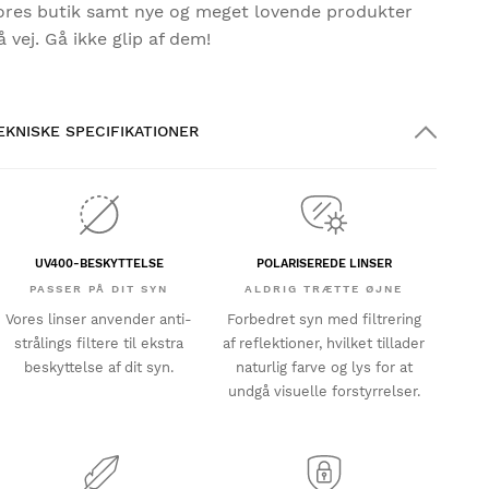
ores butik samt nye og meget lovende produkter
å vej. Gå ikke glip af dem!
EKNISKE SPECIFIKATIONER
UV400-BESKYTTELSE
POLARISEREDE LINSER
PASSER PÅ DIT SYN
ALDRIG TRÆTTE ØJNE
Vores linser anvender anti-
Forbedret syn med filtrering
strålings filtere til ekstra
af reflektioner, hvilket tillader
beskyttelse af dit syn.
naturlig farve og lys for at
undgå visuelle forstyrrelser.