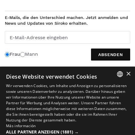
E-Mails, die den Unterschied machen. Jetzt anmelden und
News und Updates von Siroko erhalten.
E-Mail-Adresse eingeben
Frau
Mann
ABSENDEN
×
Diese Website verwendet Cookies
DEUTSCH
Wir verwenden Cookies, um Inhalte und Anzeigen zu personalisieren
SPANISH
sowie unseren Datenverkehr zu analysieren. Darüber hinaus geben
wir Informationen über Ihre Nutzung unserer Website an unsere
ENGLISH
Partner für Werbung und Analysen weiter. Unsere Partner führen
diese Informationen möglicherweise mit weiteren Daten zusammen,
GREEK
die Sie ihnen bereitgestellt haben oder die sie im Rahmen Ihrer
Nutzung der Dienste gesammelt haben.
DANISH
Rechtlicher Hinweis
Cookies
Allgemeine Geschäftsbedingungen
Más información
GERMAN
KI in Bildinhalten
Sitemap
ALLE PARTNER ANZEIGEN
(1881) →