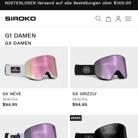
KOSTENLOSER Versand auf alle Bestellungen über $300.00 . 
Siroko.com
Weiter zur Startseite
Anmelde
Erziele unter härtesten Bedingungen bestmögliche Sicht. Beherrsche jede Abfahrt.
G1 DAMEN
GX DAMEN
GX NÉVÉ
GX GRIZZLY
Skibrille
Skibrille
$94.95
$94.95