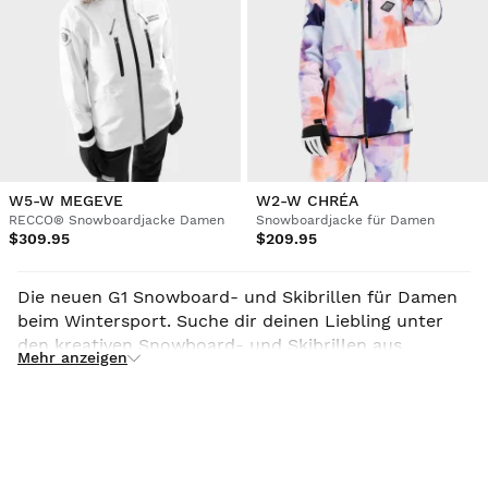
W5-W MEGEVE
W2-W CHRÉA
RECCO® Snowboardjacke Damen
Snowboardjacke für Damen
$309.95
$209.95
Die neuen G1 Snowboard- und Skibrillen für Damen
beim Wintersport. Suche dir deinen Liebling unter
den kreativen Snowboard- und Skibrillen aus.
Mehr anzeigen
Expressversand. Kaufe dir deinen in unserem
Onlinestore! What you are is what you do.
Siroko.com