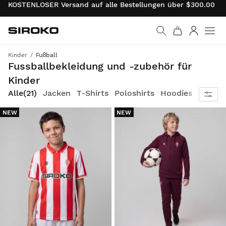
KOSTENLOSER Versand auf alle Bestellungen über $300.00 . 
Siroko.com
Weiter zur Startseite
Anmelde
Kinder
Fußball
Alles, was sie brauchen, um ihre Leidenschaft für Fußball zu leben
Fussballbekleidung und -zubehör für
Kinder
Alle
(21)
Jacken
T-Shirts
Poloshirts
Hoodies
Hosen
NEW
NEW