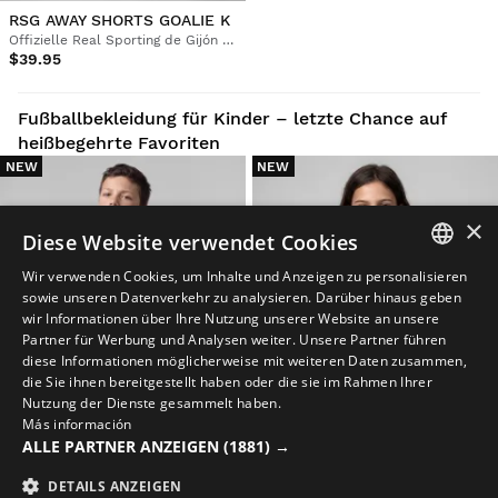
RSG AWAY SHORTS GOALIE K
Offizielle Real Sporting de Gijón Shorts Kinder
$39.95
Fußballbekleidung für Kinder – letzte Chance auf
heißbegehrte Favoriten
NEW
NEW
×
Diese Website verwendet Cookies
Wir verwenden Cookies, um Inhalte und Anzeigen zu personalisieren
SPANISH
sowie unseren Datenverkehr zu analysieren. Darüber hinaus geben
wir Informationen über Ihre Nutzung unserer Website an unsere
ENGLISH
Partner für Werbung und Analysen weiter. Unsere Partner führen
diese Informationen möglicherweise mit weiteren Daten zusammen,
GREEK
die Sie ihnen bereitgestellt haben oder die sie im Rahmen Ihrer
Nutzung der Dienste gesammelt haben.
DANISH
Más información
GERMAN
ALLE PARTNER ANZEIGEN
(1881) →
9-
11-
13-
15-
9-
11-
13-
15-
10
12
14
16
10
12
14
16
FINNISH
DETAILS ANZEIGEN