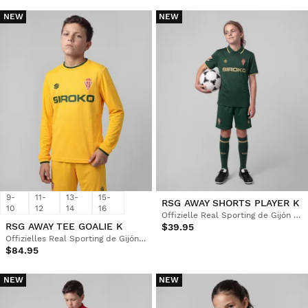
NEW
NEW
9-
11-
13-
15-
RSG AWAY SHORTS PLAYER K
10
12
14
16
Offizielle Real Sporting de Gijón Shorts Kinder
RSG AWAY TEE GOALIE K
$39.95
Offizielles Real Sporting de Gijón Auswärts-Torwarttrikot Kinder
$84.95
NEW
NEW