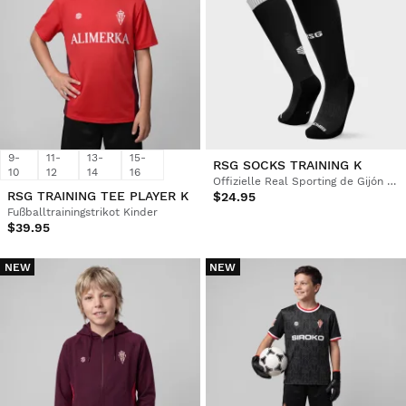
9-
11-
13-
15-
RSG SOCKS TRAINING K
10
12
14
16
Offizielle Real Sporting de Gijón Fußballsocken
RSG TRAINING TEE PLAYER K
$24.95
Fußballtrainingstrikot Kinder
$39.95
NEW
NEW