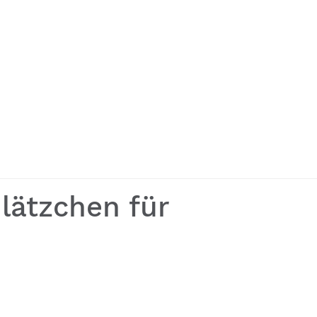
lätzchen für
rzichtbares Kleidungsstück für alle jungen
ultern bis zu den Knöcheln vollen Schutz vor Kälte, Schnee
ivitäten im Schnee trocken und warm bleiben.