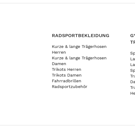
Die Latzhose ist aus wasserdichtem und atmungsaktivem M
um die Kälte zu bekämpfen, ohne den Komfort zu beeinträc
dem Wachstum des Mädchens Rechnung zu tragen, und da
bedienen sind.
RADSPORTBEKLEIDUNG
G
Darüber hinaus ist es wichtig, nach Latzhosen Ausschau z
beanspruchten Stellen wie Knien und Gesäß aufweisen, u
T
Kurze & lange Trägerhosen
praktische Funktionen wie Reißverschlusstaschen für klei
Herren
Bereichen für zusätzlichen Schutz. Diese Latzhosen sind 
S
Kurze & lange Trägerhosen
Farben und Designs erhältlich, mit denen Mädchen auf de
La
Damen
können.
La
Trikots Herren
Sp
Trikots Damen
Tr
Fahrradbrillen
D
Radsportzubehör
Tr
He