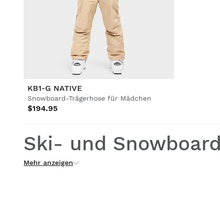
KB1-G NATIVE
Snowboard-Trägerhose für Mädchen
$194.95
Ski- und Snowboard
Mehr anzeigen
Mädchen
Ski- und Snowboard-Latzhosen für Mädchen sind ein unve
Wintersportlerinnen. Diese Latzhosen bieten von den Sch
und Nässe und sorgen dafür, dass Mädchen bei ihren Akt