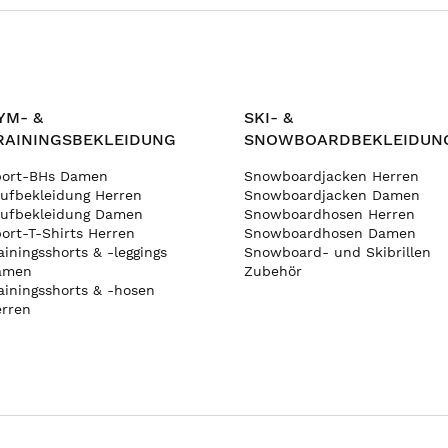
aterial gefertigt und verfügt über eine Wärmeisolierung,
htigen. Wichtig ist, dass die Träger verstellbar sind, um
ss die Verschlüsse auch mit Handschuhen leicht zu
YM- &
SKI- &
u halten, die Details wie Verstärkungen an stark
m die Haltbarkeit zu erhöhen. Einige Modelle verfügen über
RAININGSBEKLEIDUNG
SNOWBOARDBEKLEIDUN
ne Accessoires und zusätzliche Lagen in kritischen
nicht nur praktisch, sondern auch in einer Vielzahl von
port-BHs Damen
Snowboardjacken Herren
r Piste ihren persönlichen Stil zum Ausdruck bringen
ufbekleidung Herren
Snowboardjacken Damen
ufbekleidung Damen
Snowboardhosen Herren
ort-T-Shirts Herren
Snowboardhosen Damen
ainingsshorts & -leggings
Snowboard- und Skibrillen
amen
Zubehör
ainingsshorts & -hosen
rren