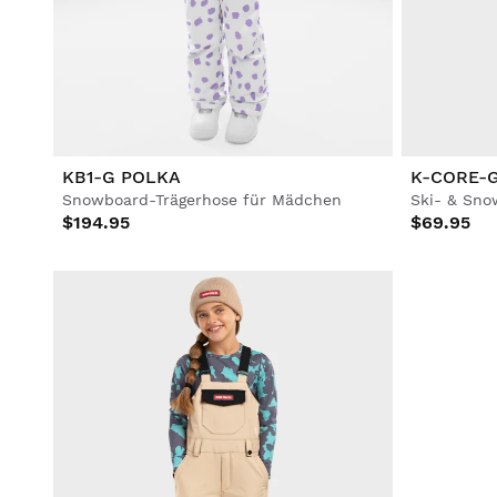
Fußball
Lifestyle
Lifestyle
Fußball
Fußball
Collabs
Collabs
KB1-G POLKA
K-CORE-
Snowboard-Trägerhose für Mädchen
$194.95
$69.95
Alle Ansehen Herren
Alle Ansehen Damen
Alle Ansehen Kinder