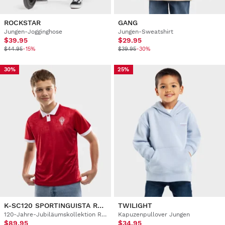
ROCKSTAR
GANG
Jungen-Jogginghose
Jungen-Sweatshirt
$39.95
$29.95
$44.95
-15%
$39.95
-30%
30%
25%
K-SC120 SPORTINGUISTA RED
TWILIGHT
120-Jahre-Jubiläumskollektion Real Sporting de Gijón Poloshirt Jungen und Mädchen
Kapuzenpullover Jungen
$89.95
$34.95