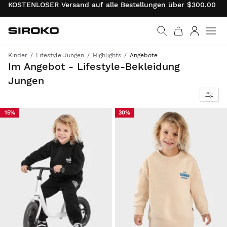
KOSTENLOSER Versand auf alle Bestellungen über $300.00 . 
Siroko.com
Weiter zur Startseite
Anmelde
Kinder
Lifestyle Jungen
Highlights
Angebote
Sirokos Lifestyle- und Freizeitbekleidung zu Rabatten - für einen runden und modernen Look deiner Kleinen.
Im Angebot - Lifestyle-Bekleidung
Jungen
15%
30%