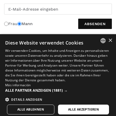
E-Mail-Adresse eingeben
Frau
Mann
ABSENDEN
×
Diese Website verwendet Cookies
DEUTSCH
Wir verwenden Cookies, um Inhalte und Anzeigen zu personalisieren
SPANISH
sowie unseren Datenverkehr zu analysieren. Darüber hinaus geben
wir Informationen über Ihre Nutzung unserer Website an unsere
ENGLISH
Partner für Werbung und Analysen weiter. Unsere Partner führen
diese Informationen möglicherweise mit weiteren Daten zusammen,
GREEK
die Sie ihnen bereitgestellt haben oder die sie im Rahmen Ihrer
Nutzung der Dienste gesammelt haben.
DANISH
Rechtlicher Hinweis
Cookies
Allgemeine Geschäftsbedingungen
Más información
GERMAN
ALLE PARTNER ANZEIGEN
KI in Bildinhalten
(1881) →
Sitemap
© 2026 Siroko
FINNISH
DETAILS ANZEIGEN
FRENCH
ALLE ABLEHNEN
ALLE AKZEPTIEREN
DUTCH