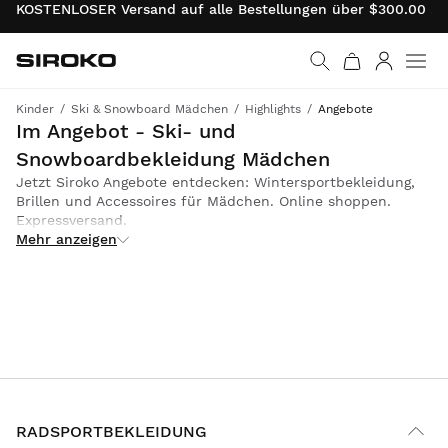
KOSTENLOSER Versand auf alle Bestellungen über $300.00 . 
Siroko.com
Weiter zur Startseite
Anmelde
Kinder
Ski & Snowboard Mädchen
Highlights
Angebote
Mit Rabatten zum perfekten Wintersport-Outfit für deine Kleinen - jetzt Bekleidung, Brillen und Zubehör kaufen
Im Angebot - Ski- und
Snowboardbekleidung Mädchen
Jetzt Siroko Angebote entdecken: Wintersportbekleidung,
Brillen und Accessoires für Mädchen. Online shoppen.
Expressversand.
Mehr anzeigen
RADSPORTBEKLEIDUNG