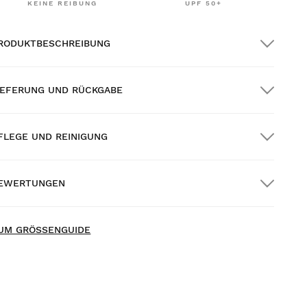
KEINE REIBUNG
UPF 50+
RODUKTBESCHREIBUNG
IEFERUNG UND RÜCKGABE
FLEGE UND REINIGUNG
OSTENLOSER Versand auf alle Bestellungen
ber $300.00
EWERTUNGEN
auszustellung
GRATIS
ab $300.00
UM GRÖSSENGUIDE