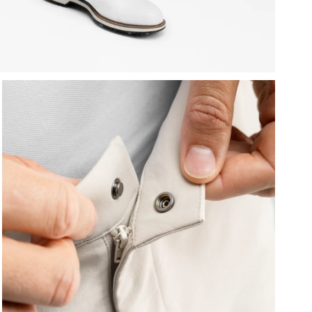
P
d
z
Ü
s
E
Z