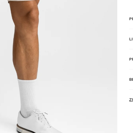
P
L
P
K
ü
B
H
Z