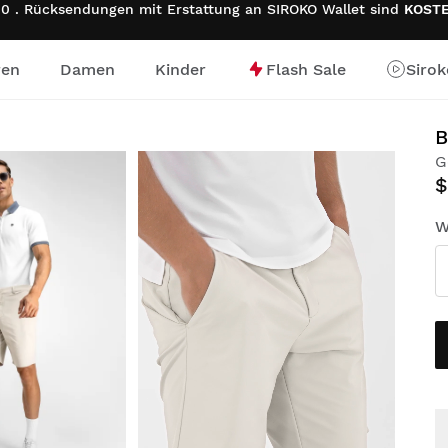
0 . Rücksendungen mit Erstattung an SIROKO Wallet sind
KOST
ren
Damen
Kinder
Flash Sale
Siro
e
B
G
$
W