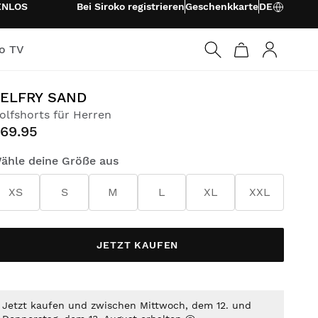
ENLOS
Bei Siroko registrieren
Geschenkkarte
DE
ko TV
Anmelden
ELFRY SAND
olfshorts für Herren
69.95
ähle deine Größe aus
XS
S
M
L
XL
XXL
JETZT KAUFEN
Jetzt kaufen und zwischen Mittwoch, dem 12. und