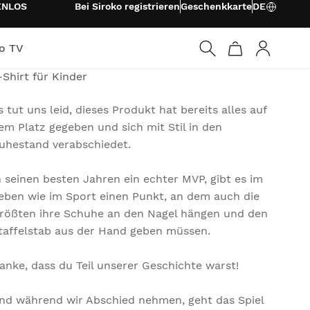
ENLOS
Bei Siroko registrieren
Geschenkkarte
DE
ko TV
UNNY FRIENDS
Anmelden
-Shirt für Kinder
s tut uns leid, dieses Produkt hat bereits alles auf
em Platz gegeben und sich mit Stil in den
uhestand verabschiedet.
n seinen besten Jahren ein echter MVP, gibt es im
eben wie im Sport einen Punkt, an dem auch die
rößten ihre Schuhe an den Nagel hängen und den
taffelstab aus der Hand geben müssen.
anke, dass du Teil unserer Geschichte warst!
nd während wir Abschied nehmen, geht das Spiel