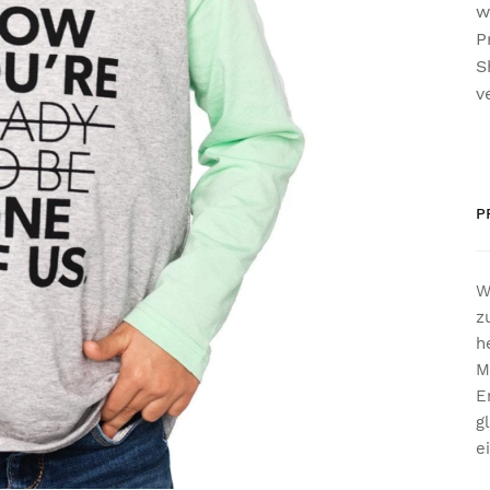
w
P
S
v
P
W
z
h
M
E
g
e