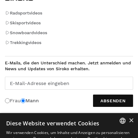
Radsportvideos
Skisportvideos
Snowboardvideos
Trekkingvideos
E-Mails, die den Unterschied machen. Jetzt anmelden und
News und Updates von Siroko erhalten.
E-Mail-Adresse eingeben
Frau
Mann
ABSENDEN
×
Diese Website verwendet Cookies
DEUTSCH
Wir verwenden Cookies, um Inhalte und Anzeigen zu personalisieren
SPANISH