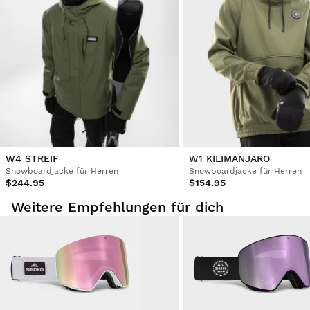
Über dein Benutzerkonto kannst du bestellte Produkte
schnell und einfach zurückgeben.
Erstattung auf das ursprüngliche Zahlungsmittel
Ab
$9.95
W4 STREIF
W1 KILIMANJARO
Snowboardjacke für Herren
Snowboardjacke für Herren
$244.95
$154.95
Weitere Empfehlungen für dich